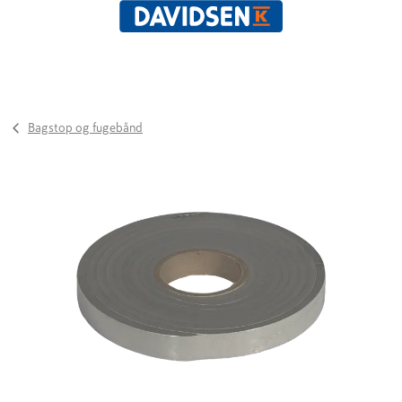
Bagstop og fugebånd