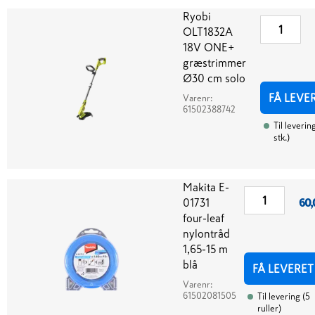
Ryobi
OLT1832A
18V ONE+
græstrimmer
Ø30 cm solo
FÅ LEVE
Varenr:
61502388742
Til leverin
stk.
)
Makita E-
01731
60,
four-leaf
nylontråd
1,65-15 m
blå
FÅ LEVERET
Varenr:
61502081505
Til levering
(
5
ruller
)