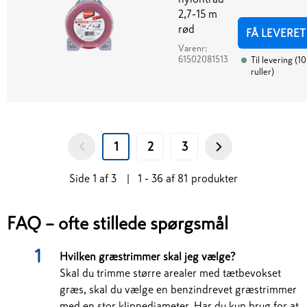
2,7-15 m
rød
FÅ LEVERET
Varenr:
61502081513
Til levering
(
10
ruller
)
1
2
3
Side
1
af
3
|
1 - 36
af
81
produkter
FAQ – ofte stillede spørgsmål
Hvilken græstrimmer skal jeg vælge?
Skal du trimme større arealer med tætbevokset
græs, skal du vælge en benzindrevet græstrimmer
med en stor klippediameter. Har du kun brug for at