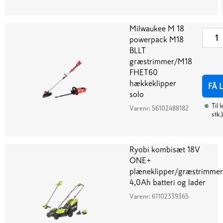
Milwaukee M 18
powerpack M18
BLLT
græstrimmer/M18
FHET60
hækkeklipper
FÅ 
solo
Til 
Varenr:
56102488182
stk.
)
Ryobi kombisæt 18V
ONE+
plæneklipper/græstrimmer
4,0Ah batteri og lader
Varenr:
61102339365