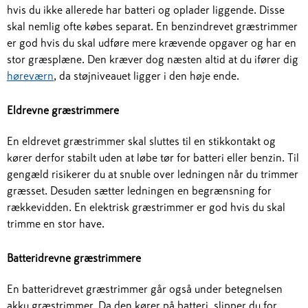
hvis du ikke allerede har batteri og oplader liggende. Disse
skal nemlig ofte købes separat. En benzindrevet græstrimmer
er god hvis du skal udføre mere krævende opgaver og har en
stor græsplæne. Den kræver dog næsten altid at du ifører dig
høreværn
, da støjniveauet ligger i den høje ende.
Eldrevne græstrimmere
En eldrevet græstrimmer skal sluttes til en stikkontakt og
kører derfor stabilt uden at løbe tør for batteri eller benzin. Til
gengæld risikerer du at snuble over ledningen når du trimmer
græsset. Desuden sætter ledningen en begrænsning for
rækkevidden. En elektrisk græstrimmer er god hvis du skal
trimme en stor have.
Batteridrevne græstrimmere
En batteridrevet græstrimmer går også under betegnelsen
akku græstrimmer. Da den kører på batteri, slipper du for