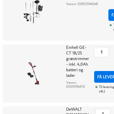
Varenr:
55902394048
F
Einhell GE-
CT 18/25
græstrimmer
- inkl. 4,0Ah
batteri og
lader
FÅ LEVE
Varenr:
61509194970
Til leverin
stk.
)
DeWALT