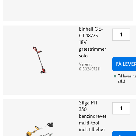
Einhell GE-
CT 18/25
18V
græstrimmer
solo
FÅ LEVE
Varenr:
61502497211
Til leverin
stk.
)
Stiga MT
330
benzindrevet
multi-tool
incl. tilbehør