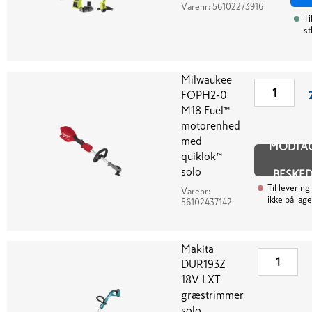
Varenr:
56102273916
Ti
st
Milwaukee
FOPH2-0
M18 Fuel­™
motorenhed
med
MODTA
quiklok™
solo
BESKE
Til levering
Varenr:
ikke på lage
56102437142
Makita
DUR193Z
18V LXT
græstrimmer
solo