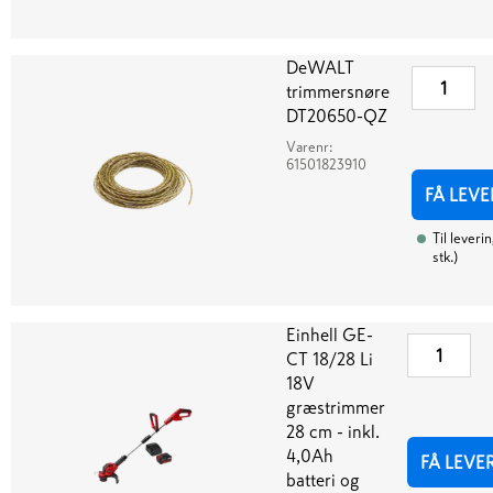
DeWALT
trimmersnøre
DT20650-QZ
Varenr:
61501823910
FÅ LEVE
Til leveri
stk.
)
Einhell GE-
CT 18/28 Li
18V
græstrimmer
28 cm - inkl.
4,0Ah
FÅ LEVE
batteri og