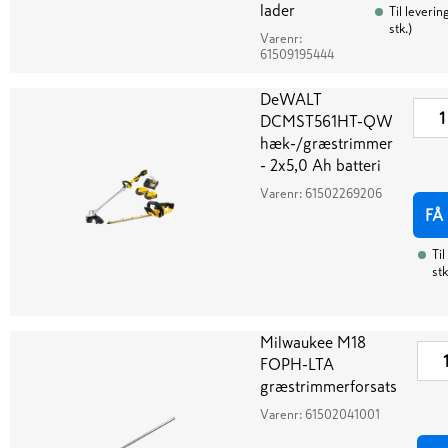
lader
Til leverin
stk.
)
Varenr:
61509195444
DeWALT
DCMST561HT-QW
hæk-/græstrimmer
- 2x5,0 Ah batteri
Varenr:
61502269206
FÅ
Til
stk
Milwaukee M18
FOPH-LTA
græstrimmerforsats
Varenr:
61502041001