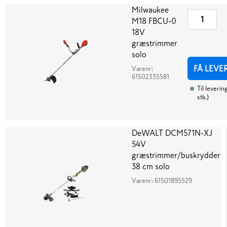
Milwaukee
M18 FBCU-0
18V
græstrimmer
solo
FÅ LEVE
Varenr:
61502335581
Til leverin
stk.
)
DeWALT DCM571N-XJ
54V
græstrimmer/buskrydder
38 cm solo
Varenr:
61501895529