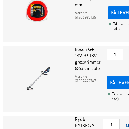
mm
FÅ LEVE
Varenr:
61505982139
Til leveri
stk.
)
Bosch GRT
18V-33 18V
græstrimmer
Ø33 cm solo
Varenr:
61507442747
FÅ LEVE
Til leverin
stk.
)
Ryobi
RY18EGA-
1