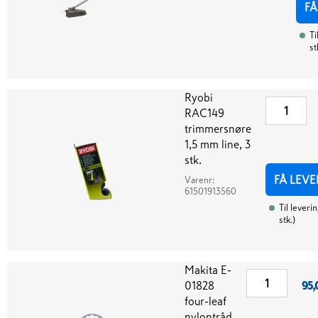
FÅ
Ti
st
Ryobi
RAC149
trimmersnøre
1,5 mm line, 3
stk.
FÅ LEVE
Varenr:
61501913560
Til leveri
stk.
)
Makita E-
01828
95,
four-leaf
nylontråd