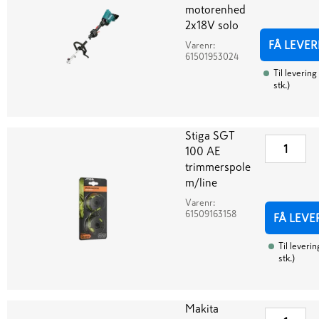
motorenhed
2x18V solo
FÅ LEVER
Varenr:
61501953024
Til levering
stk.
)
Stiga SGT
100 AE
trimmerspole
m/line
Varenr:
61509163158
FÅ LEVE
Til leverin
stk.
)
Makita