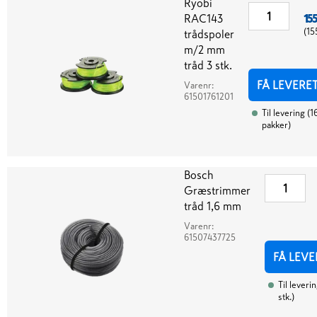
Ryobi
RAC143
155
(
15
trådspoler
m/2 mm
tråd 3 stk.
FÅ LEVERE
Varenr:
61501761201
Til levering
(
1
pakker
)
Bosch
Græstrimmer
tråd 1,6 mm
Varenr:
61507437725
FÅ LEVE
Til leveri
stk.
)