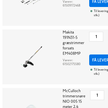
FÅ LEVE
Varenr:
61509172468
Til leverin
stk.
)
Makita
191N31-5
græstrimmer
forsats
EM408MP
FÅ LEVE
Varenr:
61502175580
Til leverin
stk.
)
McCulloch
trimmersnøre
NlO 005 15
meter 2,4