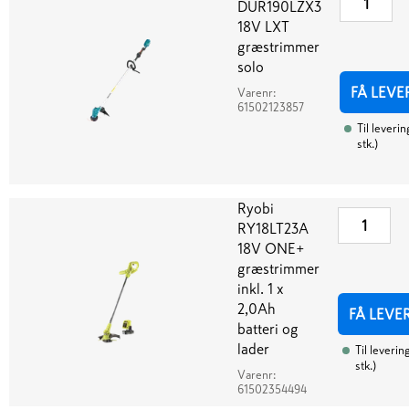
DUR190LZX3
18V LXT
græstrimmer
solo
FÅ LEVE
Varenr:
61502123857
Til leverin
stk.
)
Ryobi
RY18LT23A
18V ONE+
græstrimmer
inkl. 1 x
2,0Ah
FÅ LEVE
batteri og
lader
Til leverin
stk.
)
Varenr:
61502354494