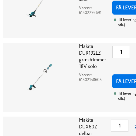
FÅ LEVE
Varenr:
61502292691
Til leverin
stk.
)
Makita
DUR192LZ
græstrimmer
18V solo
Varenr:
61502138605
FÅ LEVE
Til leverin
stk.
)
Makita
DUX60Z
delbar