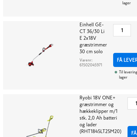
lager
Einhell GE-
CT 36/30 Li
E 2x18V
græstrimmer
30 cm solo
FÅ LEVE
Varenr:
61502045971
Til leverin
lager
Ryobi 18V ONE+
græstrimmer og
hækkeklipper m/1
stk. 2,0 Ah batteri
og lader
(RHT1845LT25M20)
FÅ