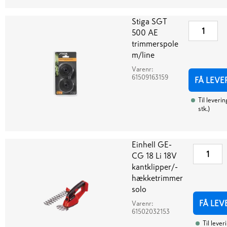
Stiga SGT
500 AE
trimmerspole
m/line
Varenr:
61509163159
FÅ LEVE
Til leverin
stk.
)
Einhell GE-
CG 18 Li 18V
kantklipper/-
hækketrimmer
solo
FÅ LEV
Varenr:
61502032153
Til lever