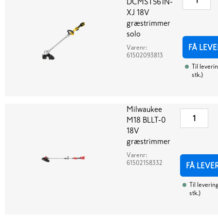
DCMST561N-
XJ 18V
græstrimmer
solo
FÅ LEVE
Varenr:
61502093813
Til leveri
stk.
)
Milwaukee
M18 BLLT-0
18V
græstrimmer
Varenr:
61502158332
FÅ LEVE
Til leverin
stk.
)