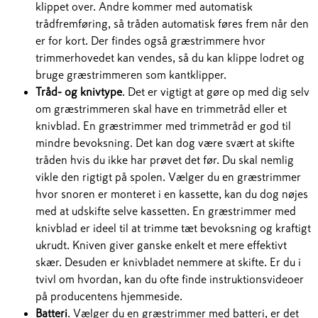
klippet over. Andre kommer med automatisk
trådfremføring, så tråden automatisk føres frem når den
er for kort. Der findes også græstrimmere hvor
trimmerhovedet kan vendes, så du kan klippe lodret og
bruge græstrimmeren som kantklipper.
Tråd- og knivtype
. Det er vigtigt at gøre op med dig selv
om græstrimmeren skal have en trimmetråd eller et
knivblad. En græstrimmer med trimmetråd er god til
mindre bevoksning. Det kan dog være svært at skifte
tråden hvis du ikke har prøvet det før. Du skal nemlig
vikle den rigtigt på spolen. Vælger du en græstrimmer
hvor snoren er monteret i en kassette, kan du dog nøjes
med at udskifte selve kassetten. En græstrimmer med
knivblad er ideel til at trimme tæt bevoksning og kraftigt
ukrudt. Kniven giver ganske enkelt et mere effektivt
skær. Desuden er knivbladet nemmere at skifte. Er du i
tvivl om hvordan, kan du ofte finde instruktionsvideoer
på producentens hjemmeside.
Batteri
. Vælger du en græstrimmer med batteri, er det