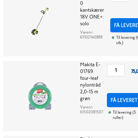
0
kantskærer
18V ONE+
solo
FÅ LEVERE
Varenr:
61102140889
Til levering
(
stk.
)
Makita E-
01769
75,
four-leaf
nylontråd
2,0-15 m
grøn
FÅ LEVERET
Varenr:
61502081507
Til levering
(
3
ruller
)