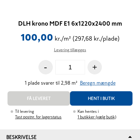
DLH krono MDF E1 6x1220x2400 mm
100,00
kr./m²
(297,68 kr./plade)
Levering tillægges
-
+
1
plade
svarer til
2,98
m²
Beregn mængde
FÅ LEVERET
HENT I BUTIK
Til levering
Kan hentes i
Tast postnr. for lagerstatus
1
butikker (vælg butik)
BESKRIVELSE