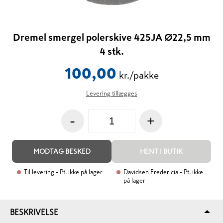
Dremel smergel polerskive 425JA Ø22,5 mm
4 stk.
100,00
kr./pakke
Levering tillægges
-
+
MODTAG BESKED
HENT I BUTIK
Til levering
- Pt. ikke på lager
Davidsen Fredericia
- Pt. ikke
på lager
BESKRIVELSE