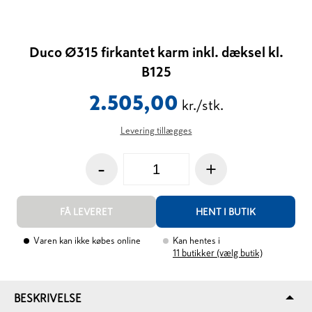
Duco Ø315 firkantet karm inkl. dæksel kl.
B125
2.505,00
kr./stk.
Levering tillægges
-
+
FÅ LEVERET
HENT I BUTIK
Varen kan ikke købes online
Kan hentes i
11
butikker (vælg butik)
BESKRIVELSE