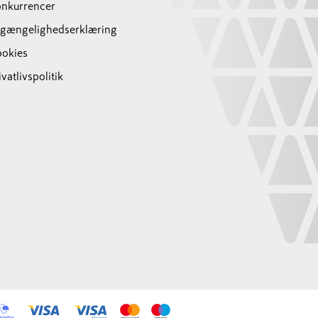
nkurrencer
lgængelighedserklæring
okies
ivatlivspolitik