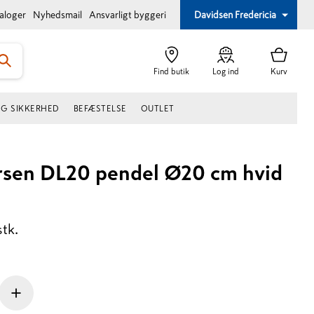
taloger
Nyhedsmail
Ansvarligt byggeri
Davidsen Fredericia
Find butik
Log ind
Kurv
OG SIKKERHED
BEFÆSTELSE
OUTLET
rsen DL20 pendel Ø20 cm hvid
stk.
+