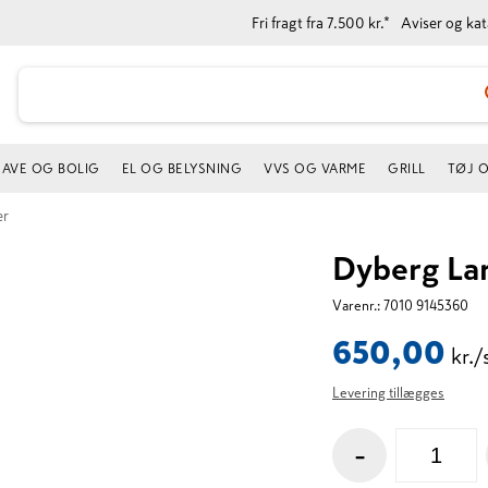
Fri fragt fra 7.500 kr.*
Aviser og ka
AVE OG BOLIG
EL OG BELYSNING
VVS OG VARME
GRILL
TØJ 
er
Dyberg La
Varenr.:
7010 9145360
650,00
kr./
Levering tillægges
-