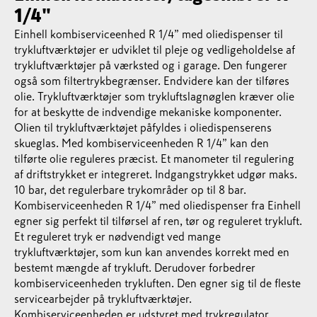
1/4"
Einhell kombiserviceenhed R 1/4” med oliedispenser til
trykluftværktøjer er udviklet til pleje og vedligeholdelse af
trykluftværktøjer på værksted og i garage. Den fungerer
også som filtertrykbegrænser. Endvidere kan der tilføres
olie. Trykluftværktøjer som trykluftslagnøglen kræver olie
for at beskytte de indvendige mekaniske komponenter.
Olien til trykluftværktøjet påfyldes i oliedispenserens
skueglas. Med kombiserviceenheden R 1/4” kan den
tilførte olie reguleres præcist. Et manometer til regulering
af driftstrykket er integreret. Indgangstrykket udgør maks.
10 bar, det regulerbare trykområder op til 8 bar.
Kombiserviceenheden R 1/4” med oliedispenser fra Einhell
egner sig perfekt til tilførsel af ren, tør og reguleret trykluft.
Et reguleret tryk er nødvendigt ved mange
trykluftværktøjer, som kun kan anvendes korrekt med en
bestemt mængde af trykluft. Derudover forbedrer
kombiserviceenheden trykluften. Den egner sig til de fleste
servicearbejder på trykluftværktøjer.
Kombiserviceenheden er udstyret med trykregulator,