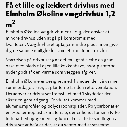
Få et lille og lækkert drivhus med
Elmholm Økoline vægdrivhus 1,2
2
m
Elmholm Økoline vægdrivhus er til dig, der ønsker et
mindre drivhus uden at gå på kompromis med
kvaliteten. Vægdrivhuset optager mindre plads, men giver
dig de samme muligheder som et traditionelt drivhus.
Størrelsen på drivhuset gør det muligt at skabe en grøn
oase med plads til egen lille køkkenhave, hvor planterne
nyder godt af den varme som væggen afgiver.
Elmholm Økoline er designet med 1 vindue, der på varme
sommerdage sikrer, at planterne får den rette ventilation.
Derudover er drivhuset fremstillet med 1 skydedør der
sikrer en gem adgang. Drivhuset kommer med
aluminiumprofiler og polycarbonatplader. Polycarbonat er
en type termoplastisk materiale, der er kendt for sin styrke,
holdbarhed og gennemsigtighed. For at lette samlingen af
drivhuset anbefales det, at du venter med at stramme