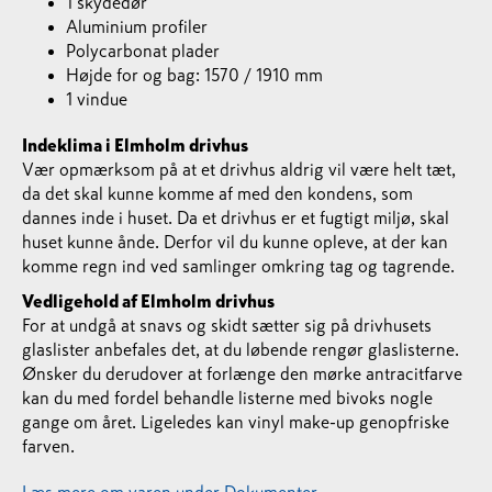
1 skydedør
Aluminium profiler
Polycarbonat plader
Højde for og bag: 1570 / 1910 mm
1 vindue
Indeklima i Elmholm drivhus
Vær opmærksom på at et drivhus aldrig vil være helt tæt,
da det skal kunne komme af med den kondens, som
dannes inde i huset. Da et drivhus er et fugtigt miljø, skal
huset kunne ånde. Derfor vil du kunne opleve, at der kan
komme regn ind ved samlinger omkring tag og tagrende.
Vedligehold af Elmholm drivhus
For at undgå at snavs og skidt sætter sig på drivhusets
glaslister anbefales det, at du løbende rengør glaslisterne.
Ønsker du derudover at forlænge den mørke antracitfarve
kan du med fordel behandle listerne med bivoks nogle
gange om året. Ligeledes kan vinyl make-up genopfriske
farven.
Læs mere om varen under Dokumenter.