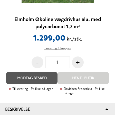
Elmholm Økoline vægdrivhus alu. med
polycarbonat 1,2 m²
1.299,00
kr./stk.
Levering tillægges
-
+
MODTAG BESKED
HENT I BUTIK
Til levering
- Pt. ikke på lager
Davidsen Fredericia
- Pt. ikke
på lager
BESKRIVELSE