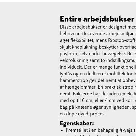
Entire arbejdsbukser
Disse arbejdsbukser er designet med 
behovene i krævende arbejdsmiljøer. 
øget fleksibilitet, mens Ripstop-stof
skjult knaplukning beskytter overflad
pasform, selv under bevægelse. B
velcrolukning samt to indstillingsmu
individuelt. Der er mange funktione
lynlås og en dedikeret mobiltelefo
hammerstrop gør det nemt at opbevar
af hængelommer. En praktisk strop me
nemt. Bukserne har desuden en eks
med op til 6 cm, eller 4 cm ved kort 
bag på knæene øger synligheden, spe
en dope dyed-proces.
Egenskaber:
Fremstillet i en behagelig 4-vejs s