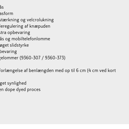
ås
pasform
rkning og velcrolukning
jderegulering af knæpuden
stra opbevaring
lås og mobiltelefonlomme
get slidstyrke
bevaring
ngelommer (9360-307 / 9360-373)
forlængelse af benlængden med op til 6 cm (4 cm ved kort
get synlighed
 en dope dyed proces