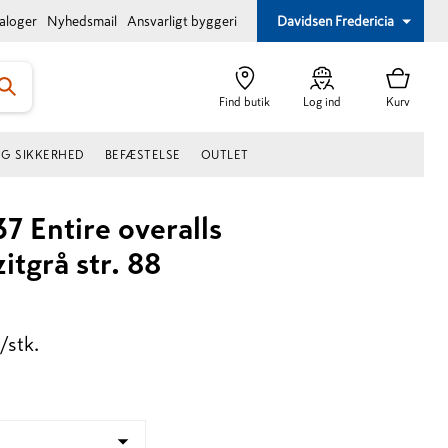
taloger
Nyhedsmail
Ansvarligt byggeri
Davidsen Fredericia
Find butik
Log ind
Kurv
OG SIKKERHED
BEFÆSTELSE
OUTLET
 Entire overalls
itgrå str. 88
./stk.