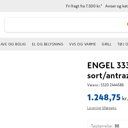
Fri fragt fra 7.500 kr.*
Aviser og ka
AVE OG BOLIG
EL OG BELYSNING
VVS OG VARME
GRILL
TØJ 
ENGEL 3337
sort/antraz
Varenr.:
5320 2444586
1.248,75
kr
Levering tillægges
Tøjstørrelse
:
88