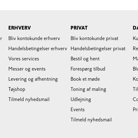
ERHVERV
PRIVAT
D
r
Bliv kontokunde erhverv
Bliv kontokunde privat
Ku
Handelsbetingelser erhverv
Handelsbetingelser privat
Re
Vores services
Bestil og hent
M
Messer og events
Forespørg tilbud
Bl
Levering og afhentning
Book et møde
Ko
Tøjshop
Toning af maling
Ti
Tilmeld nyhedsmail
Udlejning
Co
Events
Pr
Tilmeld nyhedsmail