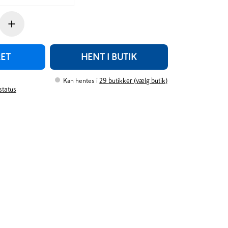
+
RET
HENT I BUTIK
Kan hentes i
29
butikker (vælg butik)
rstatus