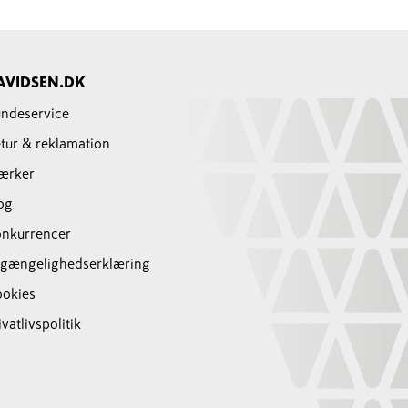
AVIDSEN.DK
ndeservice
tur & reklamation
ærker
og
nkurrencer
lgængelighedserklæring
okies
ivatlivspolitik