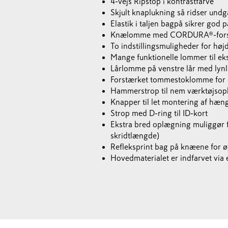
4-vejs Ripstop i kontrastfarve
Skjult knaplukning så ridser undg
Elastik i taljen bagpå sikrer god 
Knælomme med CORDURA®-forstæ
To indstillingsmuligheder for hø
Mange funktionelle lommer til ek
Lårlomme på venstre lår med lyn
Forstærket tommestoklomme for ø
Hammerstrop til nem værktøjsop
Knapper til let montering af hæ
Strop med D-ring til ID-kort
Ekstra bred oplægning muliggør 
skridtlængde)
Refleksprint bag på knæene for ø
Hovedmaterialet er indfarvet via