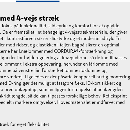
 med 4-vejs stræk
fokus på funktionalitet, slidstyrke og komfort for at opfylde
De er fremstillet i et behageligt 4-vejsstrækmateriale, der giver
fet i kontrastfarven sikrer slidstyrke og et moderne udtryk. En
er mod ridser, og elastikken i taljen bagpå sikrer en optimal
ukserne har knælommer med CORDURA®-forstærkning og
ligheder for højderegulering af knæpuderne, så de kan tilpasses
lle lommer til ekstra opbevaring, herunder en lårlomme med
nlomme på venstre lår. Forstærket tommestoklomme og
e værktøj. Ligeledes er der påsatte knapper til hurtig monterin
d D-ring gør det muligt at fastgøre f.eks. ID-kort sikkert og
tra bred oplægning, som muliggør forlængelse af benlængden
skridtlængde, så de kan tilpasses forskellige behov. Refleksprint
cielt i mørkere omgivelser. Hovedmaterialet er indfarvet med
træk for øget fleksibilitet