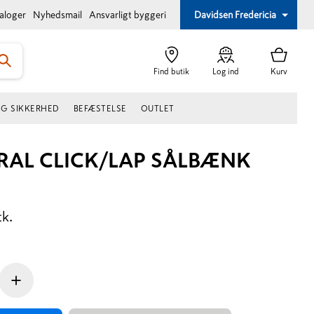
taloger
Nyhedsmail
Ansvarligt byggeri
Davidsen Fredericia
Find butik
Log ind
Kurv
OG SIKKERHED
BEFÆSTELSE
OUTLET
RAL CLICK/LAP SÅLBÆNK
tk.
+