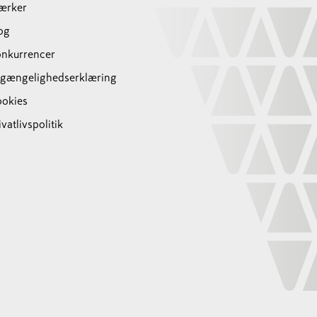
ærker
og
nkurrencer
lgængelighedserklæring
okies
ivatlivspolitik