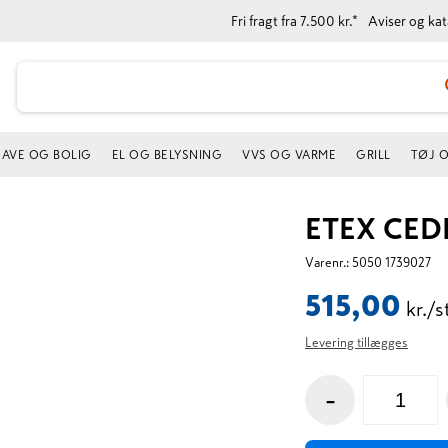
Fri fragt fra 7.500 kr.*
Aviser og ka
AVE OG BOLIG
EL OG BELYSNING
VVS OG VARME
GRILL
TØJ 
ETEX CED
Varenr.:
5050 1739027
515,00
kr./s
Levering tillægges
-