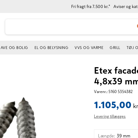
Fri fragt fra 7.500 kr.*
Aviser og ka
AVE OG BOLIG
EL OG BELYSNING
VVS OG VARME
GRILL
TØJ 
Etex facad
4,8x39 m
Varenr.:
5160 5354382
1.105,00
k
Levering tillægges
Længde
:
39 mm