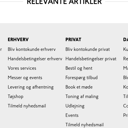
RELEVANTE ARTIKLER
ERHVERV
PRIVAT
D
r
Bliv kontokunde erhverv
Bliv kontokunde privat
Ku
Handelsbetingelser erhverv
Handelsbetingelser privat
Re
Vores services
Bestil og hent
M
Messer og events
Forespørg tilbud
Bl
Levering og afhentning
Book et møde
Ko
Tøjshop
Toning af maling
Ti
Tilmeld nyhedsmail
Udlejning
Co
Events
Pr
Tilmeld nyhedsmail