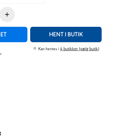
+
RET
HENT I BUTIK
Kan hentes i
4
butikker (vælg butik)
er
R