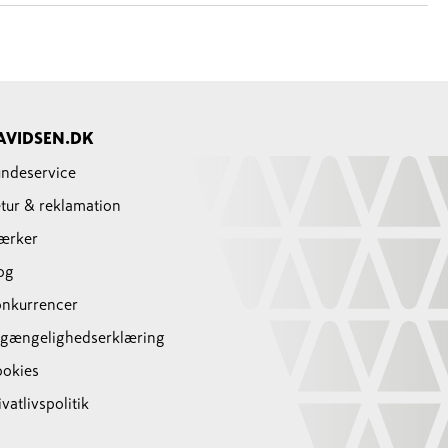
AVIDSEN.DK
ndeservice
tur & reklamation
ærker
og
nkurrencer
lgængelighedserklæring
okies
ivatlivspolitik