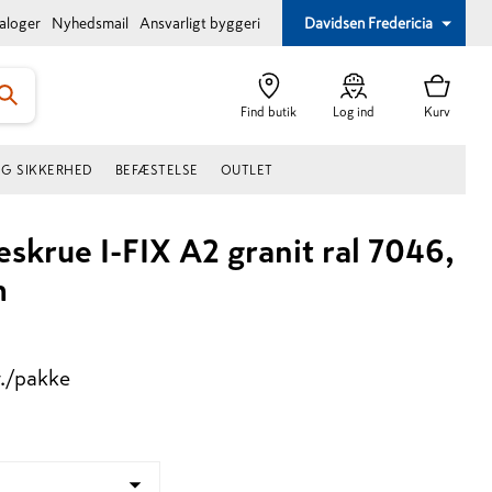
taloger
Nyhedsmail
Ansvarligt byggeri
Davidsen Fredericia
Find butik
Log ind
Kurv
OG SIKKERHED
BEFÆSTELSE
OUTLET
eskrue I-FIX A2 granit ral 7046,
m
r./pakke