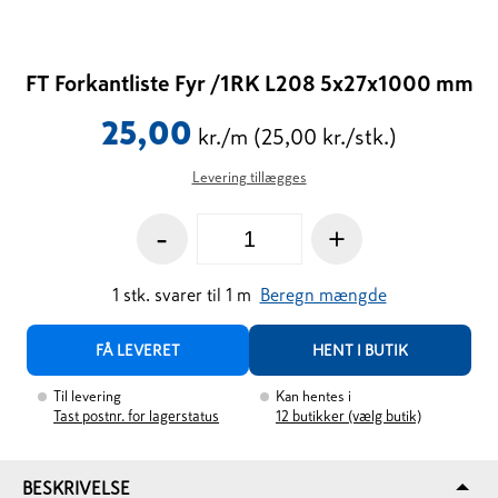
FT Forkantliste Fyr /1RK L208 5x27x1000 mm
25,00
kr./m
(25,00 kr./stk.)
Levering tillægges
-
+
1
stk.
svarer til
1
m
Beregn mængde
FÅ LEVERET
HENT I BUTIK
Til levering
Kan hentes i
Tast postnr. for lagerstatus
12
butikker (vælg butik)
BESKRIVELSE