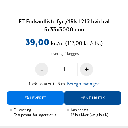
FT Forkantliste fyr /1Rk L212 hvid ral
5x33x3000 mm
39,00
kr./m
(117,00 kr./stk.)
Levering tillægges
-
+
1
stk.
svarer til
3
m
Beregn mængde
FÅ LEVERET
HENT I BUTIK
Til levering
Kan hentes i
Tast postnr. for lagerstatus
12
butikker (vælg butik)