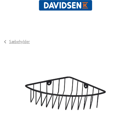
Sæbehylder