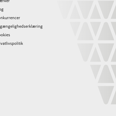
ærker
og
nkurrencer
lgængelighedserklæring
okies
ivatlivspolitik