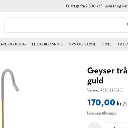
Fri fragt fra 7.500 kr.*
Aviser og ka
AVE OG BOLIG
EL OG BELYSNING
VVS OG VARME
GRILL
TØJ 
Geyser trå
guld
Varenr.:
7320 2298258
170,00
kr./s
Levering tillægges