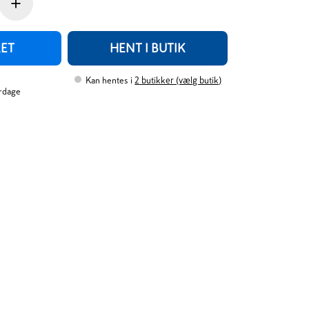
+
RET
HENT I BUTIK
Kan hentes i
2
butikker (vælg butik)
erdage