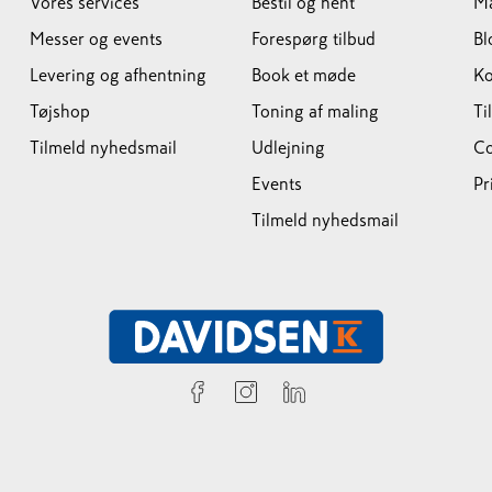
Vores services
Bestil og hent
M
Messer og events
Forespørg tilbud
Bl
Levering og afhentning
Book et møde
Ko
Tøjshop
Toning af maling
Ti
Tilmeld nyhedsmail
Udlejning
Co
Events
Pr
Tilmeld nyhedsmail