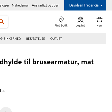
taloger
Nyhedsmail
Ansvarligt byggeri
Davidsen Fredericia
Find butik
Log ind
Kurv
OG SIKKERHED
BEFÆSTELSE
OUTLET
dhylde til brusearmatur, mat
tk.