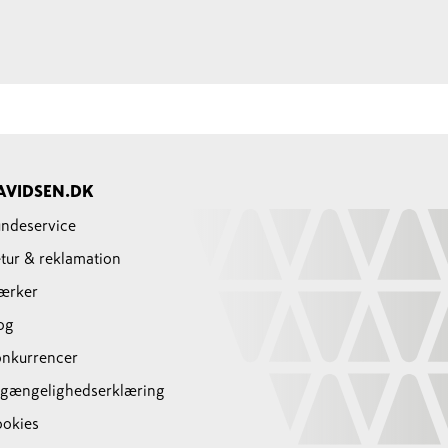
AVIDSEN.DK
ndeservice
tur & reklamation
ærker
og
nkurrencer
lgængelighedserklæring
okies