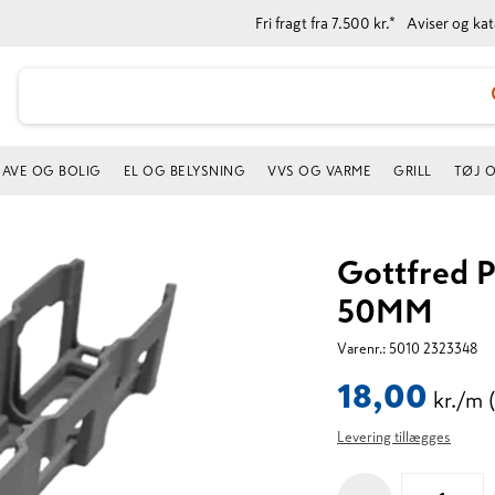
Fri fragt fra 7.500 kr.*
Aviser og ka
AVE OG BOLIG
EL OG BELYSNING
VVS OG VARME
GRILL
TØJ 
Gottfred P
50MM
Varenr.:
5010 2323348
18,00
kr./m
Levering tillægges