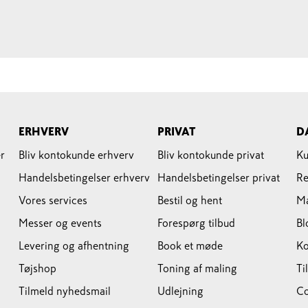
ERHVERV
PRIVAT
D
r
Bliv kontokunde erhverv
Bliv kontokunde privat
Ku
Handelsbetingelser erhverv
Handelsbetingelser privat
Re
Vores services
Bestil og hent
M
Messer og events
Forespørg tilbud
Bl
Levering og afhentning
Book et møde
Ko
Tøjshop
Toning af maling
Ti
Tilmeld nyhedsmail
Udlejning
Co