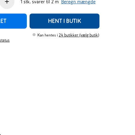
+
1
stk.
svarer til
2
m
Beregn mængde
RET
HENT I BUTIK
Kan hentes i
24
butikker (vælg butik)
rstatus