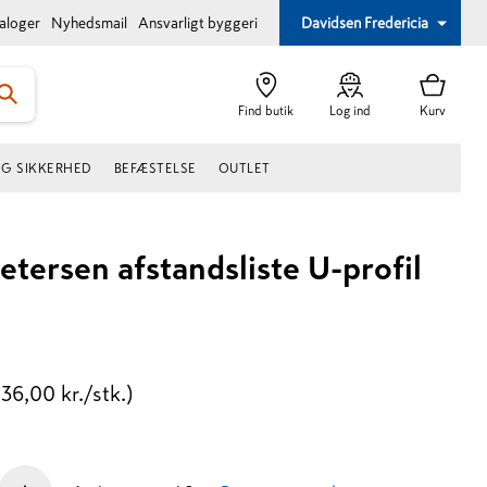
taloger
Nyhedsmail
Ansvarligt byggeri
Davidsen Fredericia
Find butik
Log ind
Kurv
OG SIKKERHED
BEFÆSTELSE
OUTLET
etersen afstandsliste U-profil
(36,00 kr./stk.)