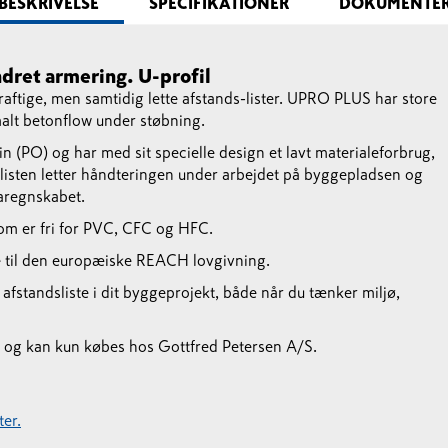
BESKRIVELSE
SPECIFIKATIONER
DOKUMENTE
dret armering. U-profil
ftige, men samtidig lette afstands-lister. UPRO PLUS har store
malt betonflow under støbning.
 (PO) og har med sit specielle design et lavt materialeforbrug,
slisten letter håndteringen under arbejdet på byggepladsen og
maregnskabet.
om er fri for PVC, CFC og HFC.
 til den europæiske REACH lovgivning.
fstandsliste i dit byggeprojekt, både når du tænker miljø,
og kan kun købes hos Gottfred Petersen A/S.
er.