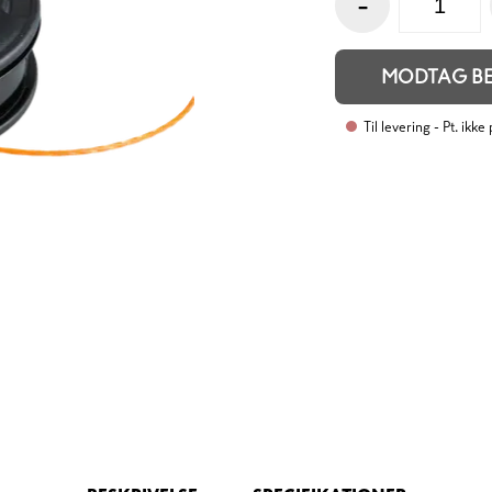
-
MODTAG B
Til levering
- Pt. ikke