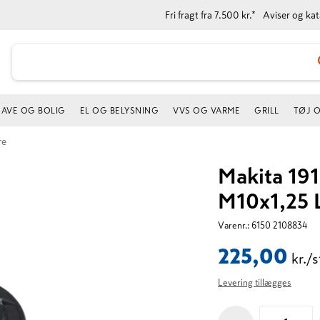
Fri fragt fra 7.500 kr.*
Aviser og ka
AVE OG BOLIG
EL OG BELYSNING
VVS OG VARME
GRILL
TØJ 
re
Makita 19
M10x1,25 
Varenr.:
6150 2108834
225,00
kr./s
Levering tillægges