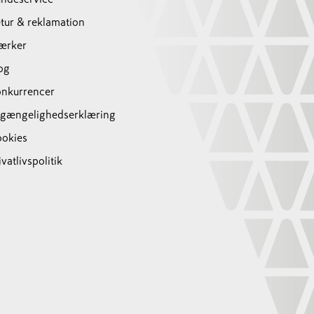
tur & reklamation
ærker
og
nkurrencer
lgængelighedserklæring
okies
ivatlivspolitik