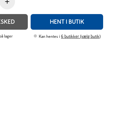
+
ESKED
HENT I BUTIK
 på lager
Kan hentes i
6
butikker (vælg butik)