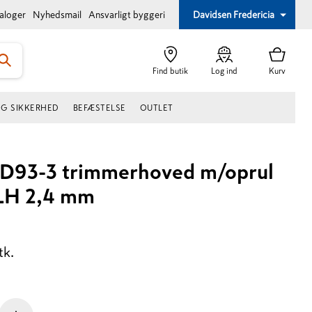
taloger
Nyhedsmail
Ansvarligt byggeri
Davidsen Fredericia
Find butik
Log ind
Kurv
OG SIKKERHED
BEFÆSTELSE
OUTLET
1D93-3 trimmerhoved m/oprul
LH 2,4 mm
tk.