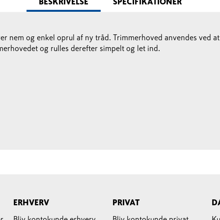
BESKRIVELSE
SPECIFIKATIONER
er nem og enkel oprul af ny tråd. Trimmerhoved anvendes ved at
rhovedet og rulles derefter simpelt og let ind.
ERHVERV
PRIVAT
D
r
Bliv kontokunde erhverv
Bliv kontokunde privat
Ku