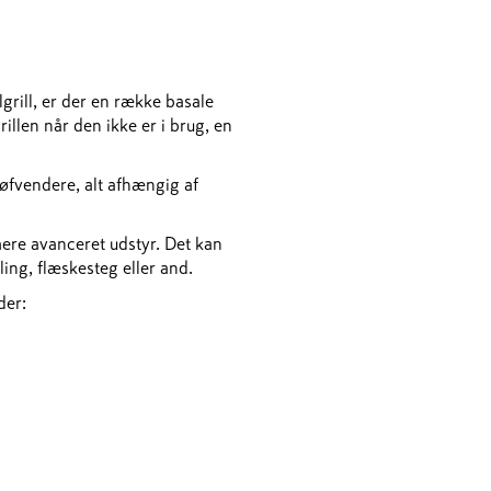
lgrill, er der en række basale
llen når den ikke er i brug, en
øfvendere, alt afhængig af
ere avanceret udstyr. Det kan
lling, flæskesteg eller and.
der: