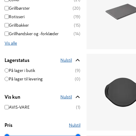
Grillbørster
(20)
Rotisseri
(19)
Grillbakker
(15)
Grillhandsker og -forklæder
(14)
Vis alle
Lagerstatus
Nulstil
På lager i butik
(9)
På lager til levering
(0)
Vis kun
Nulstil
AVIS-VARE
(1)
Pris
Nulstil