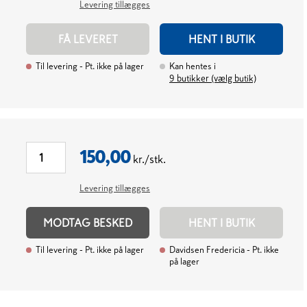
Levering tillægges
FÅ LEVERET
HENT I BUTIK
Til levering
- Pt. ikke på lager
Kan hentes i
9
butikker (vælg butik)
150,00
kr./stk.
Levering tillægges
MODTAG BESKED
HENT I BUTIK
Til levering
- Pt. ikke på lager
Davidsen Fredericia
- Pt. ikke
på lager