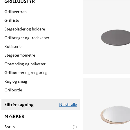
GRILLUDSTYR
Grillovertræk
Grillriste
Stegeplader og holdere
Grilltænger og -redskaber
Rotisserier
Stegetermometre
Optænding og briketter
Grillbørster og rengøring
Røg og smag
Grillborde
Filtrér søgning
Nulstil alle
MÆRKER
Borup
(
1
)