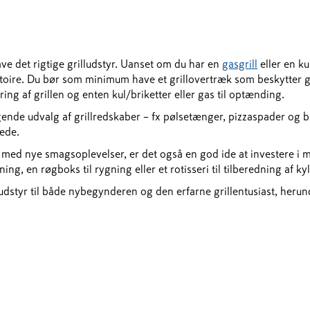
have det rigtige grilludstyr. Uanset om du har en
gasgrill
eller en ku
toire. Du bør som minimum have et grillovertræk som beskytter gri
øring af grillen og enten kul/briketter eller gas til optænding.
nde udvalg af grillredskaber – fx pølsetænger, pizzaspader og b
rede.
med nye smagsoplevelser, er det også en god ide at investere i m
ning, en røgboks til rygning eller et rotisseri til tilberedning af ky
lludstyr til både nybegynderen og den erfarne grillentusiast, herun