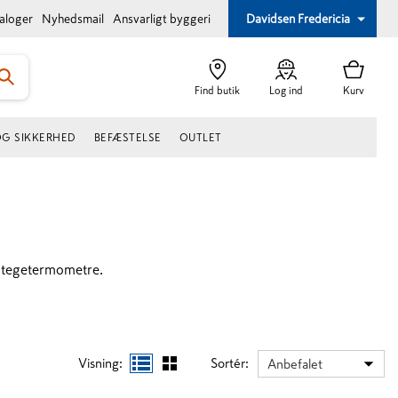
taloger
Nyhedsmail
Ansvarligt byggeri
Davidsen Fredericia
Find butik
Log ind
Kurv
OG SIKKERHED
BEFÆSTELSE
OUTLET
g stegetermometre.
Visning:
Sortér:
Anbefalet