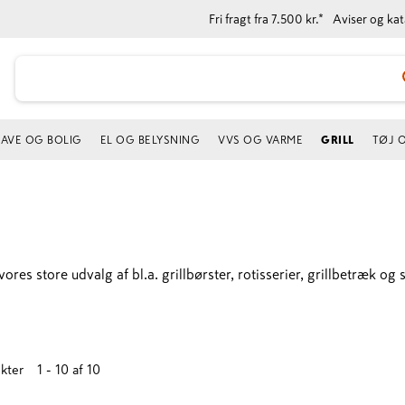
Fri fragt fra 7.500 kr.*
Aviser og ka
AVE OG BOLIG
EL OG BELYSNING
VVS OG VARME
GRILL
TØJ 
vores store udvalg af bl.a. grillbørster, rotisserier, grillbetræk o
kter
1 - 10
af
10