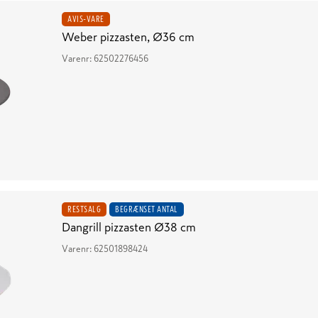
AVIS-VARE
Weber pizzasten, Ø36 cm
Varenr:
62502276456
RESTSALG
BEGRÆNSET ANTAL
Dangrill pizzasten Ø38 cm
Varenr:
62501898424