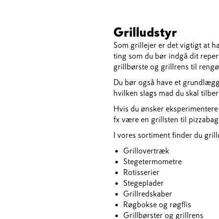
Grilludstyr
Som grillejer er det vigtigt at 
ting som du bør indgå dit reper
grillbørste og grillrens til reng
Du bør også have et grundlægge
hvilken slags mad du skal tilbe
Hvis du ønsker eksperimentere 
fx være en grillsten til pizzabag
I vores sortiment finder du gri
Grillovertræk
Stegetermometre
Rotisserier
Stegeplader
Grillredskaber
Røgbokse og røgflis
Grillbørster og grillrens