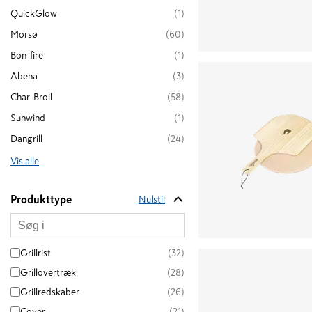
QuickGlow
(
1
)
Morsø
(
60
)
Bon-fire
(
1
)
Abena
(
3
)
Char-Broil
(
58
)
Sunwind
(
1
)
Dangrill
(
24
)
Vis alle
Produkttype
Nulstil
Grillrist
(32)
Grillovertræk
(28)
Grillredskaber
(26)
Cover
(21)