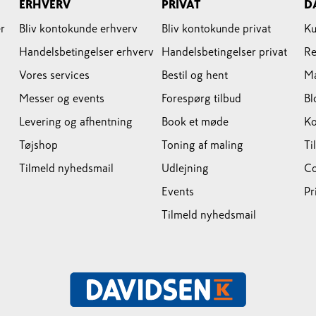
ERHVERV
PRIVAT
D
r
Bliv kontokunde erhverv
Bliv kontokunde privat
Ku
Handelsbetingelser erhverv
Handelsbetingelser privat
Re
Vores services
Bestil og hent
M
Messer og events
Forespørg tilbud
Bl
Levering og afhentning
Book et møde
Ko
Tøjshop
Toning af maling
Ti
Tilmeld nyhedsmail
Udlejning
Co
Events
Pr
Tilmeld nyhedsmail