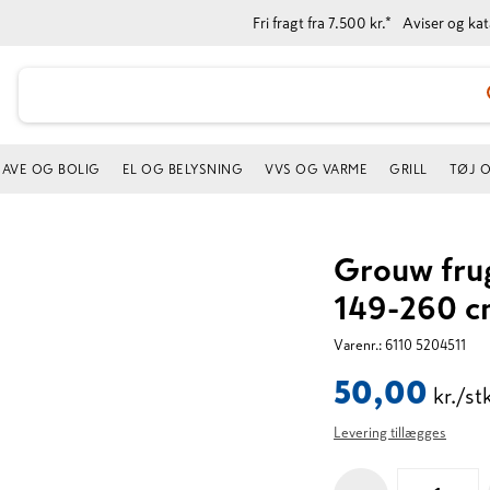
Fri fragt fra 7.500 kr.*
Aviser og ka
AVE OG BOLIG
EL OG BELYSNING
VVS OG VARME
GRILL
TØJ 
Grouw fru
149-260 c
Varenr.:
6110 5204511
50,00
kr./st
Levering tillægges