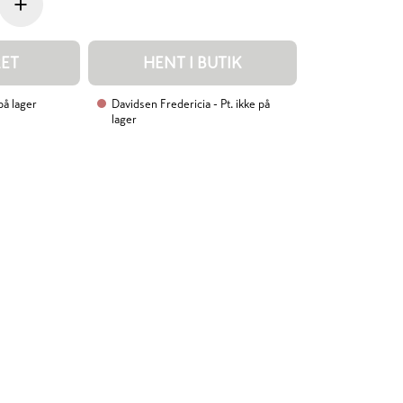
+
RET
HENT I BUTIK
 på lager
Davidsen Fredericia
- Pt. ikke på
lager