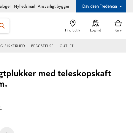
taloger
Nyhedsmail
Ansvarligt byggeri
Davidsen Fredericia
Find butik
Log ind
Kurv
OG SIKKERHED
BEFÆSTELSE
OUTLET
gtplukker med teleskopskaft
m.
k.