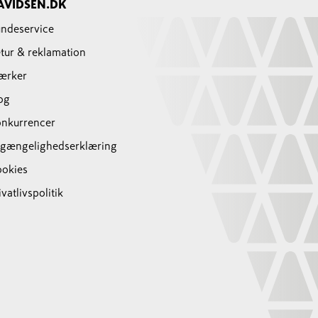
AVIDSEN.DK
ndeservice
tur & reklamation
ærker
og
nkurrencer
lgængelighedserklæring
okies
ivatlivspolitik