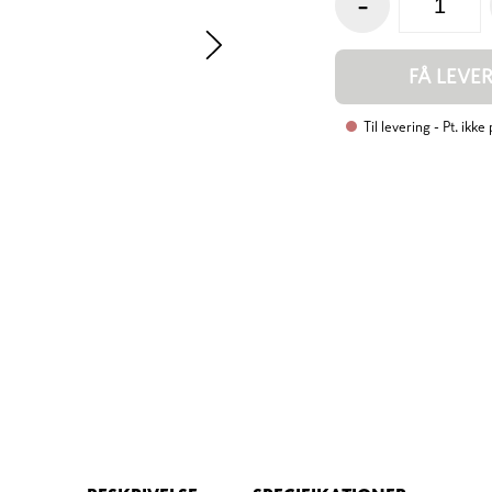
-
FÅ LEVE
Til levering
- Pt. ikke