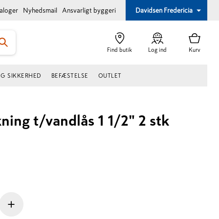
taloger
Nyhedsmail
Ansvarligt byggeri
Davidsen Fredericia
Find butik
Log ind
Kurv
OG SIKKERHED
BEFÆSTELSE
OUTLET
ng t/vandlås 1 1/2" 2 stk
+