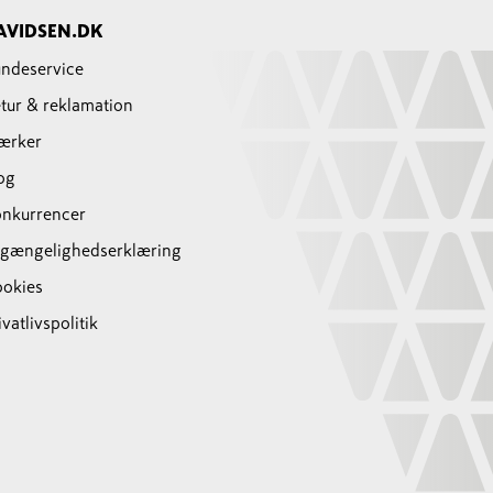
AVIDSEN.DK
ndeservice
tur & reklamation
ærker
og
nkurrencer
lgængelighedserklæring
okies
ivatlivspolitik