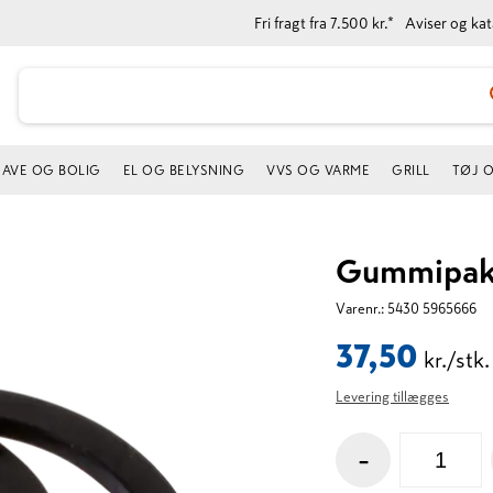
Fri fragt fra 7.500 kr.*
Aviser og ka
AVE OG BOLIG
EL OG BELYSNING
VVS OG VARME
GRILL
TØJ 
Gummipakni
Varenr.:
5430 5965666
37,50
kr./stk.
Levering tillægges
-