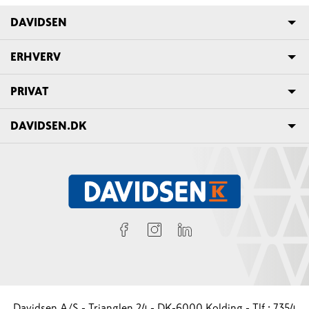
DAVIDSEN
ERHVERV
PRIVAT
DAVIDSEN.DK
Davidsen A/S - Trianglen 24 - DK-6000 Kolding - Tlf.: 7354