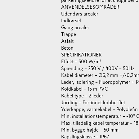
parkeringskældre for at undgå behov
ANVENDELSESOMRÅDER
Udendørs arealer
Indkørsel
Gang arealer
Trappe
Asfalt
Beton
SPECIFIKATIONER
Effekt – 300 W/m²
Spænding – 230 V / 400V – 50Hz
Kabel diameter – Ø6,2 mm +/-0,2
Leder, isolering – Fluoropolymer + 
Koldkabel – 15 m PVC
Kabel type – 2 leder
Jording – Fortinnet kobberflet
Yderkappe, varmekabel – Polyolefin
Min. installationstemperatur – -10° 
Max. tilladelig kabel temperatur – 1
Min. bygge højde – 50 mm
Kapslingsklasse – IP67