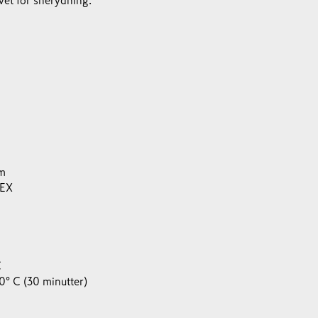
et for snerydning.
mm
PEX
C
80° C (30 minutter)