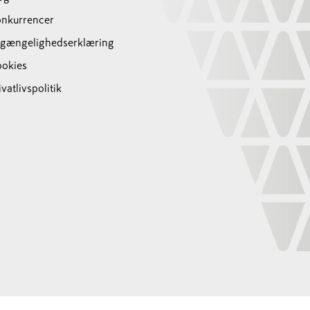
nkurrencer
lgængelighedserklæring
okies
ivatlivspolitik