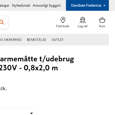
taloger
Nyhedsmail
Ansvarligt byggeri
Davidsen Fredericia
Find butik
Log ind
Kurv
OG SIKKERHED
BEFÆSTELSE
OUTLET
armemåtte t/udebrug
30V - 0,8x2,0 m
stk.
m