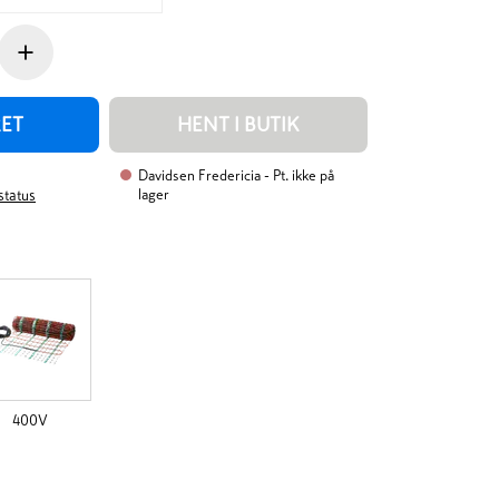
+
RET
HENT I BUTIK
Davidsen Fredericia
- Pt. ikke på
lager
rstatus
400V