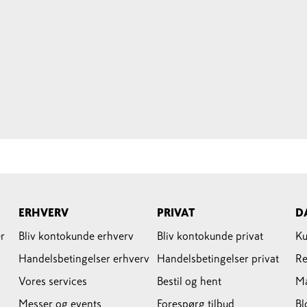
ERHVERV
PRIVAT
D
r
Bliv kontokunde erhverv
Bliv kontokunde privat
Ku
Handelsbetingelser erhverv
Handelsbetingelser privat
Re
Vores services
Bestil og hent
M
Messer og events
Forespørg tilbud
Bl