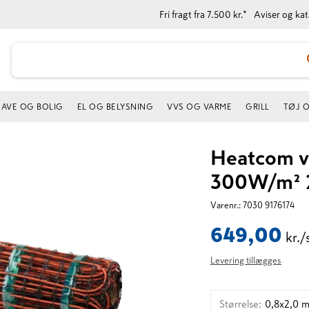
Fri fragt fra 7.500 kr.*
Aviser og ka
AVE OG BOLIG
EL OG BELYSNING
VVS OG VARME
GRILL
TØJ 
Heatcom v
300W/m² 2
Varenr.:
7030 9176174
649,00
kr./
Levering tillægges
Størrelse
:
0,8x2,0 