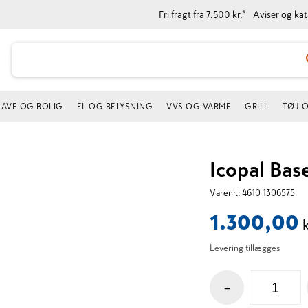
Fri fragt fra 7.500 kr.*
Aviser og ka
AVE OG BOLIG
EL OG BELYSNING
VVS OG VARME
GRILL
TØJ 
Icopal Bas
Varenr.:
4610 1306575
1.300,00
k
Levering tillægges
-