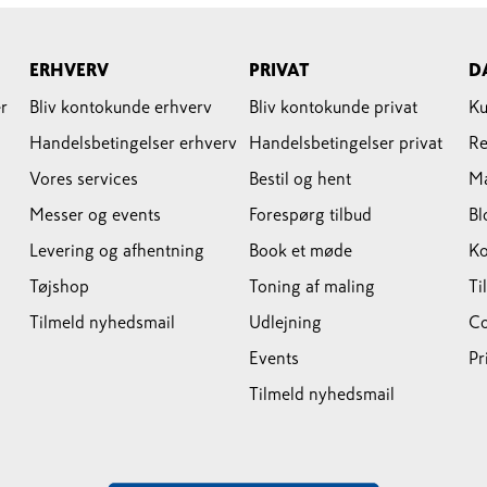
ERHVERV
PRIVAT
D
r
Bliv kontokunde erhverv
Bliv kontokunde privat
Ku
Handelsbetingelser erhverv
Handelsbetingelser privat
Re
Vores services
Bestil og hent
M
Messer og events
Forespørg tilbud
Bl
Levering og afhentning
Book et møde
Ko
Tøjshop
Toning af maling
Ti
Tilmeld nyhedsmail
Udlejning
Co
Events
Pr
Tilmeld nyhedsmail