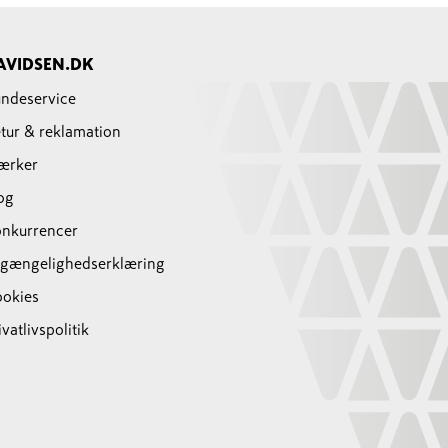
AVIDSEN.DK
ndeservice
tur & reklamation
ærker
og
nkurrencer
lgængelighedserklæring
okies
ivatlivspolitik