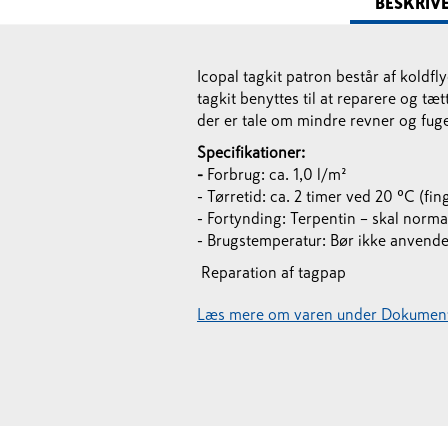
BESKRIV
Icopal tagkit patron består af koldfl
tagkit benyttes til at reparere og 
der er tale om mindre revner og fuge
Specifikationer:
-
Forbrug: ca. 1,0 l/m²
- Tørretid: ca. 2 timer ved 20 ºC (fi
- Fortynding: Terpentin – skal norma
- Brugstemperatur: Bør ikke anvend
Reparation af tagpap
Læs mere om varen under Dokument