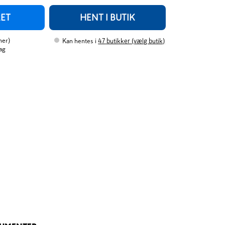
RET
HENT I BUTIK
ner
)
Kan hentes i
47
butikker (vælg butik)
ag