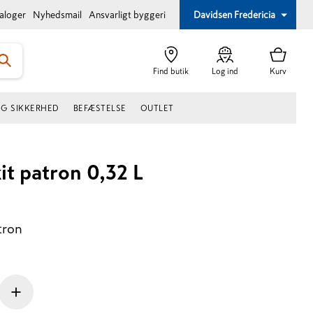
taloger
Nyhedsmail
Ansvarligt byggeri
Davidsen Fredericia
Find butik
Log ind
Kurv
OG SIKKERHED
BEFÆSTELSE
OUTLET
it patron 0,32 L
tron
+