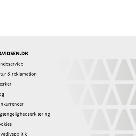
AVIDSEN.DK
ndeservice
tur & reklamation
ærker
og
nkurrencer
lgængelighedserklæring
okies
ivatlivspolitik