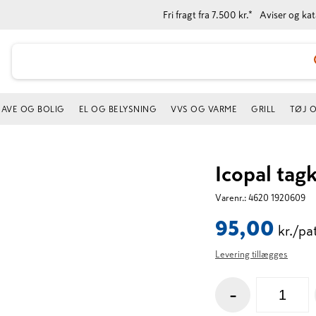
Fri fragt fra 7.500 kr.*
Aviser og ka
AVE OG BOLIG
EL OG BELYSNING
VVS OG VARME
GRILL
TØJ 
Icopal tagk
Varenr.:
4620 1920609
95,00
kr./pa
Levering tillægges
-