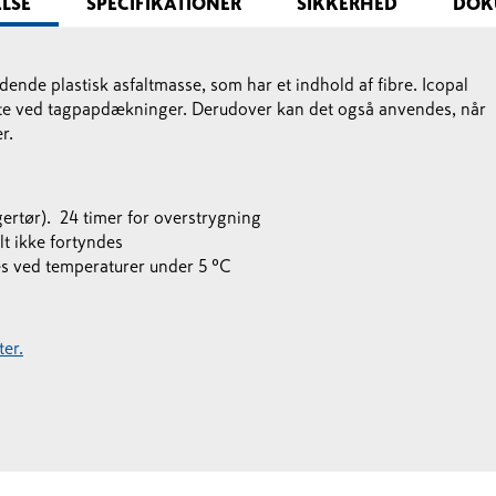
ELSE
SPECIFIKATIONER
SIKKERHED
DOK
ydende plastisk asfaltmasse, som har et indhold af fibre. Icopal
tætte ved tagpapdækninger. Derudover kan det også anvendes, når
r.
ngertør). 24 timer for overstrygning
lt ikke fortyndes
es ved temperaturer under 5 ºC
er.