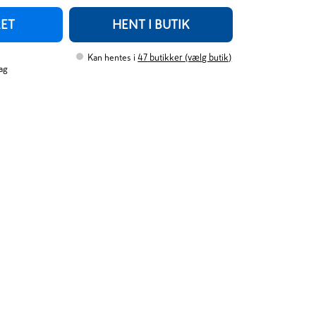
RET
HENT I BUTIK
Kan hentes i
47
butikker (vælg butik)
ag