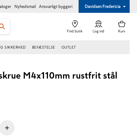
taloger
Nyhedsmail
Ansvarligt byggeri
Davidsen Fredericia
Find butik
Log ind
Kurv
OG SIKKERHED
BEFÆSTELSE
OUTLET
krue M4x110mm rustfrit stål
+