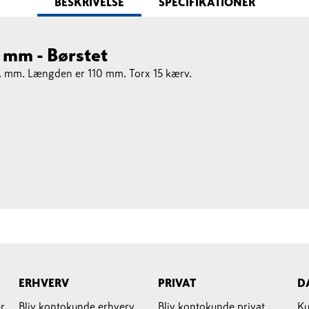
BESKRIVELSE
SPECIFIKATIONER
mm - Børstet
 mm. Længden er 110 mm. Torx 15 kærv.
ERHVERV
PRIVAT
D
r
Bliv kontokunde erhverv
Bliv kontokunde privat
Ku