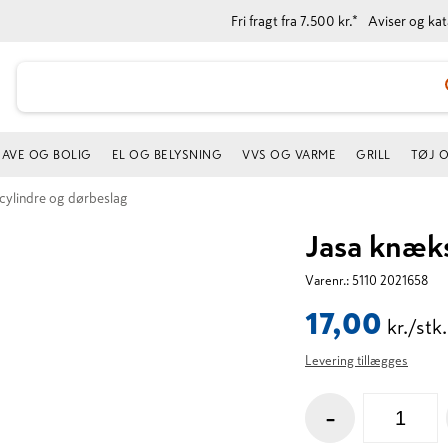
Fri fragt fra 7.500 kr.*
Aviser og ka
AVE OG BOLIG
EL OG BELYSNING
VVS OG VARME
GRILL
TØJ 
 cylindre og dørbeslag
Jasa knæks
Varenr.:
5110 2021658
17,00
kr./stk.
Levering tillægges
-