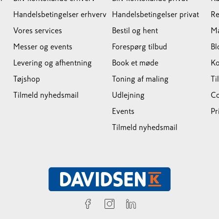
Handelsbetingelser erhverv
Handelsbetingelser privat
Re
Vores services
Bestil og hent
M
Messer og events
Forespørg tilbud
Bl
Levering og afhentning
Book et møde
Ko
Tøjshop
Toning af maling
Ti
Tilmeld nyhedsmail
Udlejning
Co
Events
Pr
Tilmeld nyhedsmail