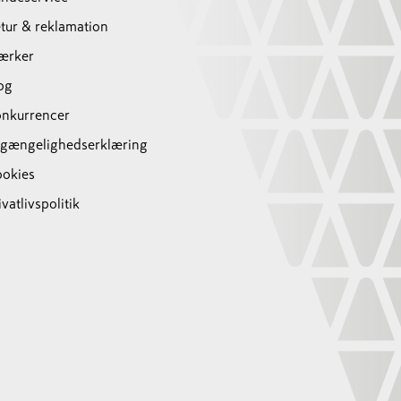
tur & reklamation
ærker
og
nkurrencer
lgængelighedserklæring
okies
ivatlivspolitik