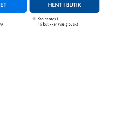
RET
HENT I BUTIK
Kan hentes i
ag
46
butikker (vælg butik)