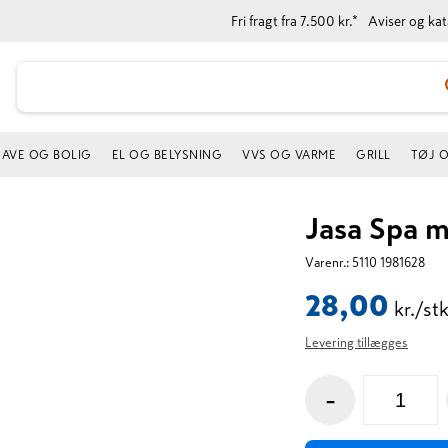
Fri fragt fra 7.500 kr.*
Aviser og ka
AVE OG BOLIG
EL OG BELYSNING
VVS OG VARME
GRILL
TØJ 
Jasa Spa 
Varenr.:
5110 1981628
28,00
kr./stk
Levering tillægges
-