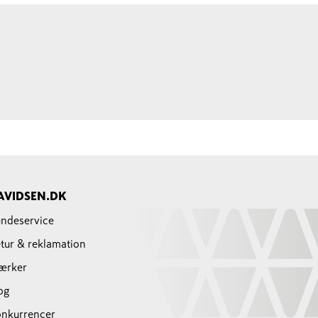
AVIDSEN.DK
ndeservice
tur & reklamation
ærker
og
nkurrencer