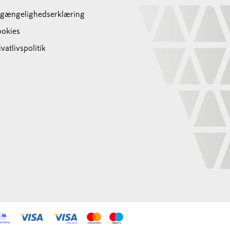
lgængelighedserklæring
okies
ivatlivspolitik