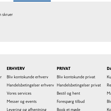
 skruer
ERHVERV
PRIVAT
D
r
Bliv kontokunde erhverv
Bliv kontokunde privat
Ku
Handelsbetingelser erhverv
Handelsbetingelser privat
Re
Vores services
Bestil og hent
M
Messer og events
Forespørg tilbud
Bl
Levering og afhentning
Book et møde
Ko