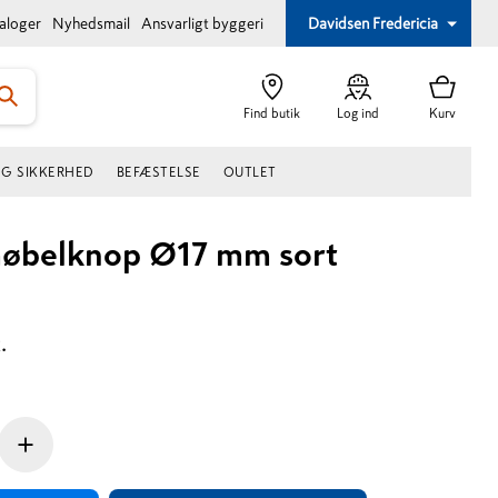
taloger
Nyhedsmail
Ansvarligt byggeri
Davidsen Fredericia
Find butik
Log ind
Kurv
OG SIKKERHED
BEFÆSTELSE
OUTLET
møbelknop Ø17 mm sort
.
+