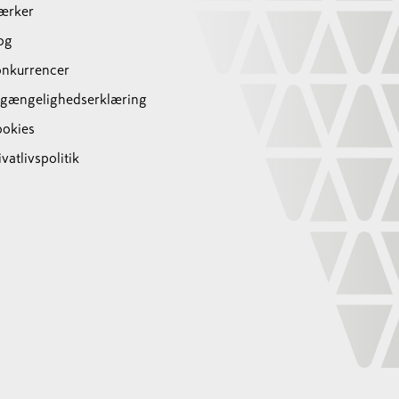
ærker
og
nkurrencer
lgængelighedserklæring
okies
ivatlivspolitik