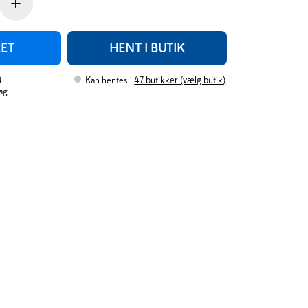
+
RET
HENT I BUTIK
)
Kan hentes i
47
butikker (vælg butik)
ag