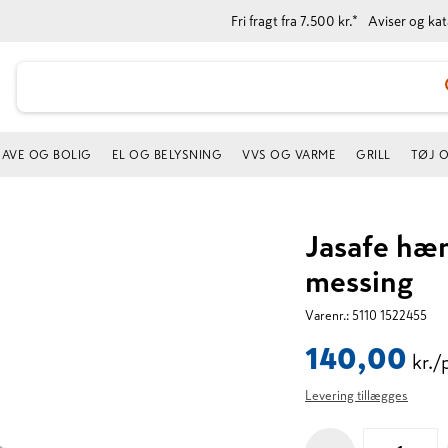
Fri fragt fra 7.500 kr.*
Aviser og ka
AVE OG BOLIG
EL OG BELYSNING
VVS OG VARME
GRILL
TØJ 
Jasafe hæ
messing
Varenr.:
5110 1522455
140,00
kr./
Levering tillægges