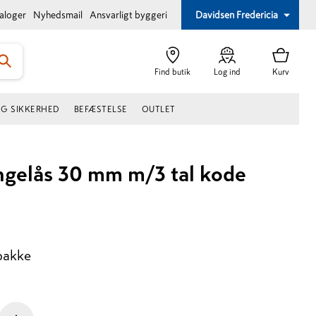
taloger
Nyhedsmail
Ansvarligt byggeri
Davidsen Fredericia
Find butik
Log ind
Kurv
OG SIKKERHED
BEFÆSTELSE
OUTLET
ngelås 30 mm m/3 tal kode
pakke