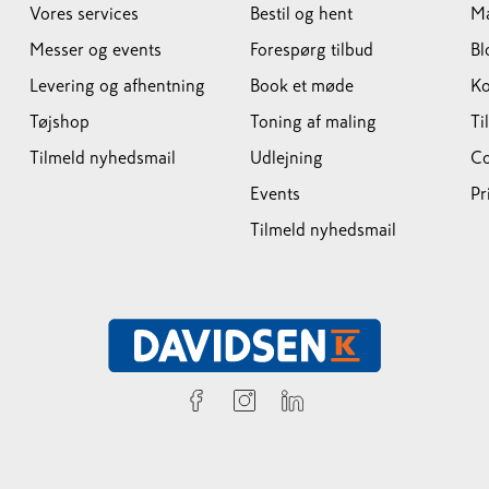
Vores services
Bestil og hent
M
Messer og events
Forespørg tilbud
Bl
Levering og afhentning
Book et møde
Ko
Tøjshop
Toning af maling
Ti
Tilmeld nyhedsmail
Udlejning
Co
Events
Pr
Tilmeld nyhedsmail