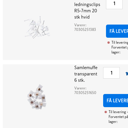
ledningsclips
R5-7mm 20
stk hvid
Varenr:
70305251383
FÅ LEVE
Til leverin
Forventet 
lager:
Samlemuffe
transparent
1
6 stk.
Varenr:
70305251650
FÅ LEVER
Til levering
Forventet p
lager: