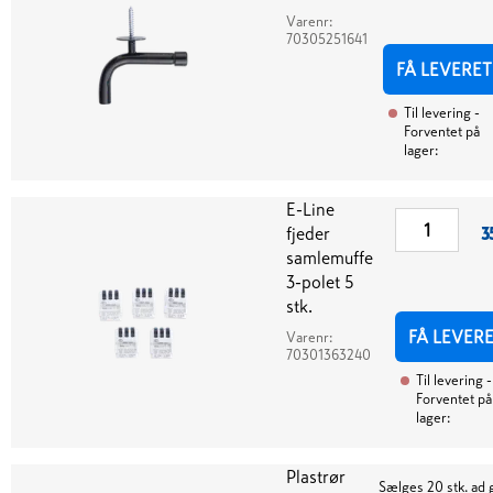
Varenr:
70305251641
FÅ LEVERET
Til levering
-
Forventet på
lager:
E-Line
fjeder
3
samlemuffe
3-polet 5
stk.
FÅ LEVER
Varenr:
70301363240
Til levering
-
Forventet på
lager:
Plastrør
Sælges 20 stk. ad