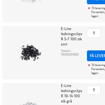
Til leverin
Forventet 
lager:
E-Line
ledningsclips
R 5-7 100 stk
sort
Varenr:
70305251653
FÅ LEVE
Til leverin
Forventet 
lager:
E-Line
ledningsclips
R 10-14 100
stk grå