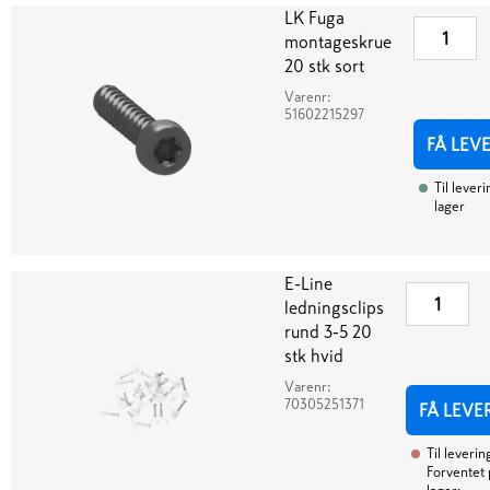
LK Fuga
montageskrue
20 stk sort
Varenr:
51602215297
FÅ LEV
Til leveri
lager
E-Line
ledningsclips
rund 3-5 20
stk hvid
Varenr:
70305251371
FÅ LEVE
Til leverin
Forventet 