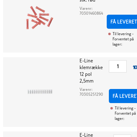
Varenr:
70301460864
FÅ LEVERET
Til levering
-
Forventet på
lager:
E-Line
klemrække
10
12 pol
2,5mm
Varenr:
70305251290
FÅ LEVERE
Til levering
-
Forventet på
lager:
E-Line