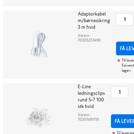
Adaptorkabel
m/børnesikring
3 m hvid
Varenr:
70305251490
FÅ LE
Til leve
Forvent
lager:
E-Line
ledningsclips
rund 5-7 100
stk hvid
Varenr:
70301491119
FÅ LEVE
Til leverin