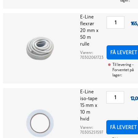
lager:
E-Line
flexrør
165
20 mm x
50 m
rulle
FÅ LEVERET
Varenr:
70302061723
Til levering
-
Forventet på
lager:
E-Line
iso-tape
12,0
15 mm x
10 m
hvid
FÅ LEVERET
Varenr:
70305251597