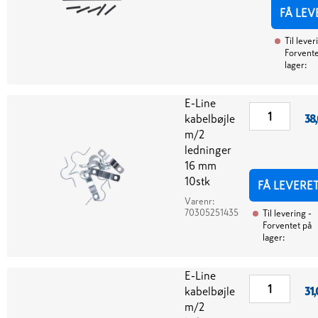
FÅ LEV
Til lever
Forvente
lager:
E-Line
kabelbøjle
38
m/2
ledninger
16 mm
10stk
FÅ LEVERE
Varenr:
70305251435
Til levering
-
Forventet på
lager:
E-Line
kabelbøjle
31,
m/2