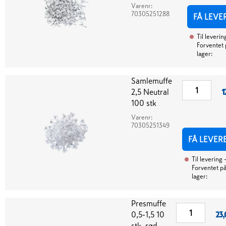
Varenr:
70305251288
FÅ LEVE
Til leverin
Forventet 
lager:
Samlemuffe
2,5 Neutral
1
100 stk
Varenr:
70305251349
FÅ LEVER
Til levering
Forventet p
lager:
Presmuffe
0,5-1,5 10
23,
stk. rød