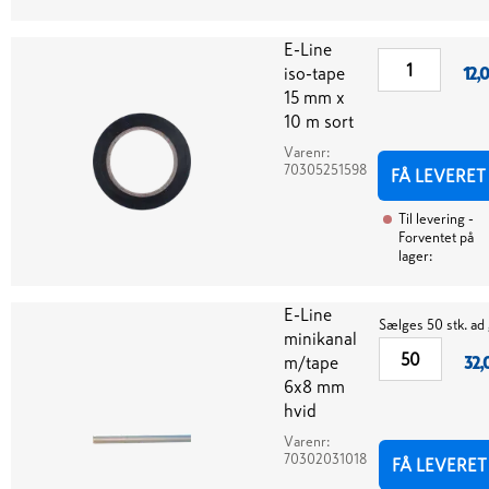
E-Line
iso-tape
12,
15 mm x
10 m sort
Varenr:
70305251598
FÅ LEVERET
Til levering
-
Forventet på
lager:
E-Line
Sælges 50 stk. ad
minikanal
m/tape
32,
6x8 mm
hvid
Varenr:
70302031018
FÅ LEVERET