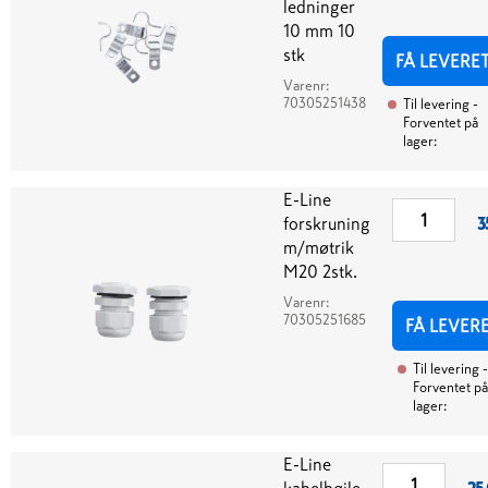
ledninger
10 mm 10
stk
FÅ LEVERE
Varenr:
70305251438
Til levering
-
Forventet på
lager:
E-Line
forskruning
3
m/møtrik
M20 2stk.
Varenr:
70305251685
FÅ LEVER
Til levering
-
Forventet på
lager:
E-Line