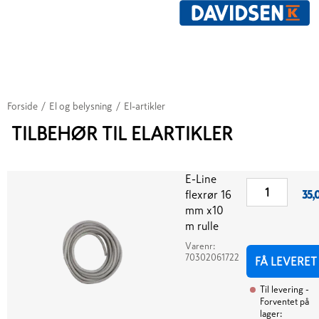
Forside
/
El og belysning
/
El-artikler
TILBEHØR TIL ELARTIKLER
E-Line
flexrør 16
35,
mm x10
m rulle
Varenr:
70302061722
FÅ LEVERET
Til levering
-
Forventet på
lager: