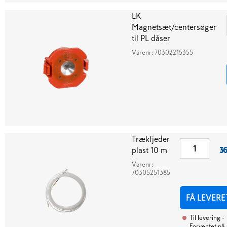
LK
Magnetsæt/centersøger
til PL dåser
Varenr:
70302215355
Trækfjeder
plast 10 m
36
Varenr:
70305251385
FÅ LEVERE
Til levering
-
Forventet på