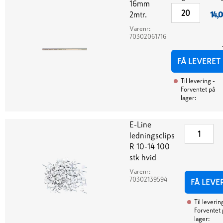
16mm
2mtr.
14,0
Varenr:
70302061716
FÅ LEVERET
Til levering
-
Forventet på
lager:
E-Line
ledningsclips
R 10-14 100
stk hvid
Varenr:
70302139594
FÅ LEVE
Til leverin
Forventet 
lager: