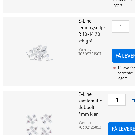
lager:
E-Line
ledningsclips
R 10-14 20
stk grå
Varenr:
70305251507
FÅ LEVE
Til leverin
Forventet 
lager:
E-Line
samlemuffe
1
dobbelt
4mm klar
Varenr:
70302125853
FÅ LEVER