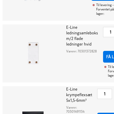
Til levering
-
Forventet på
lager:
E-Line
ledningsamleboks
m/2 flade
ledninger hvid
Varenr:
70301372828
FÅ 
Til 
Forv
lage
E-Line
krympeflexsæt
5x1,5-6mm²
Varenr:
70301491134