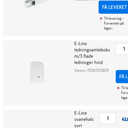
FÅ LEVERET
Til levering
-
Forventet på
lager:
E-Line
ledningsamleboks
m/3 flade
ledninger hvid
Varenr:
70301372829
FÅ 
Til 
Forv
lage
E-Line
svanehals
42,
sort