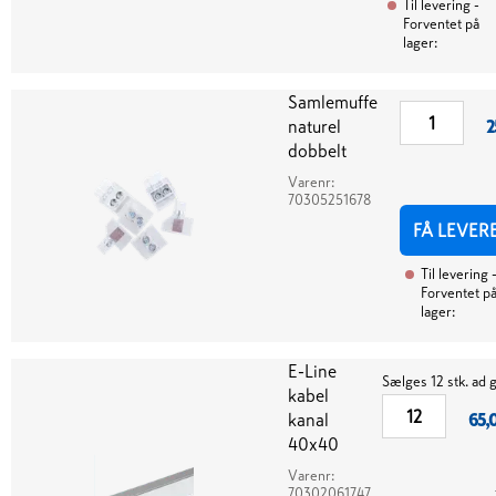
Til levering
-
Forventet på
lager:
Samlemuffe
naturel
2
dobbelt
Varenr:
70305251678
FÅ LEVER
Til levering
Forventet p
lager:
E-Line
Sælges 12 stk. ad
kabel
kanal
65,
40x40
Varenr:
70302061747