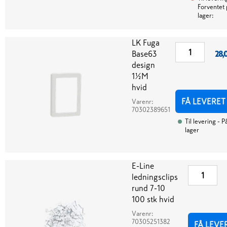
Forventet 
lager:
LK Fuga
Base63
28,
design
1½M
hvid
FÅ LEVERET
Varenr:
70302389651
Til levering
- P
lager
E-Line
ledningsclips
rund 7-10
100 stk hvid
Varenr:
70305251382
FÅ LEVE