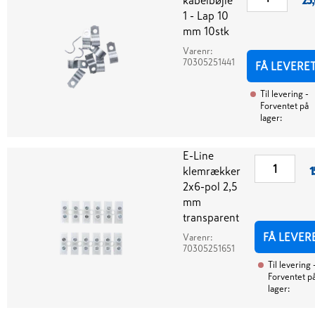
kabelbøjle
25
1 - Lap 10
mm 10stk
Varenr:
70305251441
FÅ LEVERE
Til levering
-
Forventet på
lager:
E-Line
klemrækker
1
2x6-pol 2,5
mm
transparent
FÅ LEVER
Varenr:
70305251651
Til levering
Forventet p
lager: