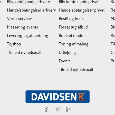
r
Bliv kontokunde erhverv
Bliv kontokunde privat
Ku
Handelsbetingelser erhverv
Handelsbetingelser privat
Re
Vores services
Bestil og hent
M
Messer og events
Forespørg tilbud
Bl
Levering og afhentning
Book et møde
Ko
Tøjshop
Toning af maling
Ti
Tilmeld nyhedsmail
Udlejning
Co
Events
Pr
Tilmeld nyhedsmail