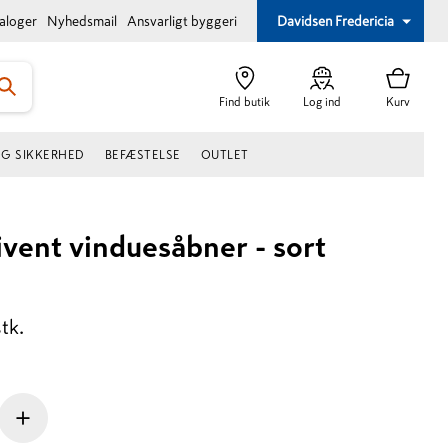
taloger
Nyhedsmail
Ansvarligt byggeri
Davidsen Fredericia
Find butik
Log ind
Kurv
OG SIKKERHED
BEFÆSTELSE
OUTLET
ivent vinduesåbner - sort
stk.
+