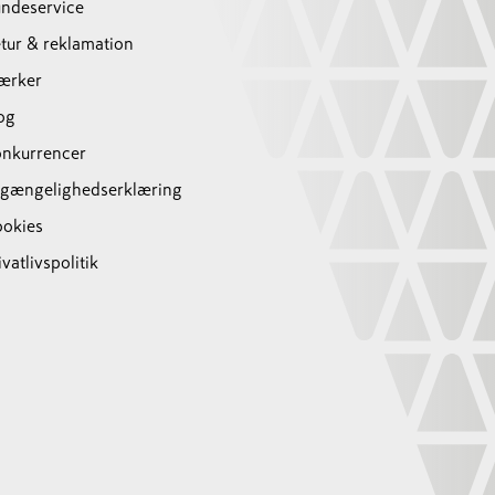
ndeservice
tur & reklamation
ærker
og
nkurrencer
lgængelighedserklæring
okies
ivatlivspolitik