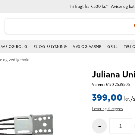
Fri fragt fra 7.500 kr.*
Aviser og ka
AVE OG BOLIG
EL OG BELYSNING
VVS OG VARME
GRILL
TØJ 
le og vedligehold
Juliana Un
Varenr.:
6170 2539505
399,00
kr./
Levering tillægges
-