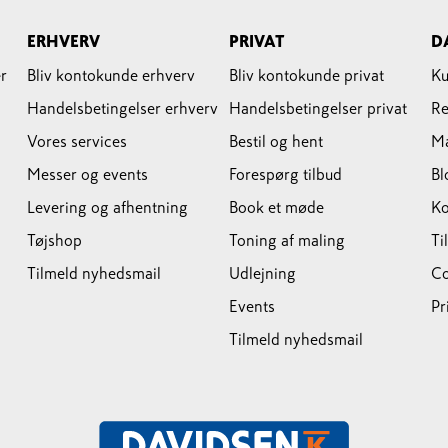
ERHVERV
PRIVAT
D
r
Bliv kontokunde erhverv
Bliv kontokunde privat
Ku
Handelsbetingelser erhverv
Handelsbetingelser privat
Re
Vores services
Bestil og hent
M
Messer og events
Forespørg tilbud
Bl
Levering og afhentning
Book et møde
Ko
Tøjshop
Toning af maling
Ti
Tilmeld nyhedsmail
Udlejning
Co
Events
Pr
Tilmeld nyhedsmail