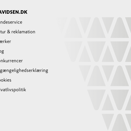
AVIDSEN.DK
ndeservice
tur & reklamation
ærker
og
nkurrencer
lgængelighedserklæring
okies
ivatlivspolitik