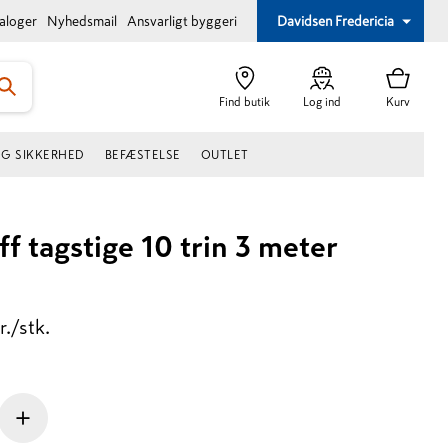
taloger
Nyhedsmail
Ansvarligt byggeri
Davidsen Fredericia
Find butik
Log ind
Kurv
OG SIKKERHED
BEFÆSTELSE
OUTLET
f tagstige 10 trin 3 meter
r./stk.
+