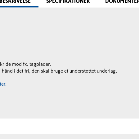
BESKRIVELSE
SPECIFIKATIONER
DOKUMENTE
skride mod fx. tagplader.
hånd i det fri, den skal bruge et understøttet underlag.
er.