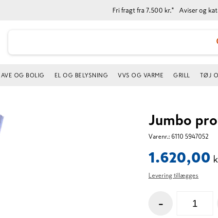
Fri fragt fra 7.500 kr.*
Aviser og ka
AVE OG BOLIG
EL OG BELYSNING
VVS OG VARME
GRILL
TØJ 
Jumbo prof
Varenr.:
6110 5947052
1.620,00
k
Levering tillægges
-