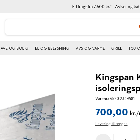
Fri fragt fra 7.500 kr.*
Aviser og ka
AVE OG BOLIG
EL OG BELYSNING
VVS OG VARME
GRILL
TØJ 
Kingspan 
isolering
Varenr.:
4520 2349481
700,00
kr.
Levering tillægges