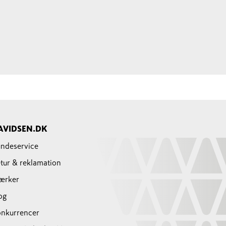
AVIDSEN.DK
ndeservice
tur & reklamation
ærker
og
nkurrencer