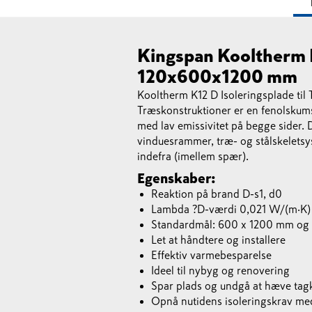
Kingspan Kooltherm K
120x600x1200 mm
Kooltherm K12 D Isoleringsplade til 
Træskonstruktioner er en fenolskums
med lav emissivitet på begge sider. 
vinduesrammer, træ- og stålskeletsys
indefra (imellem spær).
Egenskaber:
Reaktion på brand D-s1, d0
Lambda ?D-værdi 0,021 W/(m·K)
Standardmål: 600 x 1200 mm og
Let at håndtere og installere
Effektiv varmebesparelse
Ideel til nybyg og renovering
Spar plads og undgå at hæve tag
Opnå nutidens isoleringskrav med