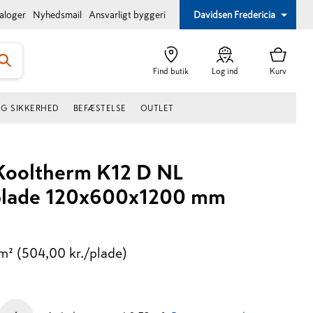
taloger
Nyhedsmail
Ansvarligt byggeri
Davidsen Fredericia
Find butik
Log ind
Kurv
OG SIKKERHED
BEFÆSTELSE
OUTLET
Kooltherm K12 D NL
splade 120x600x1200 mm
/m²
(504,00 kr./plade)