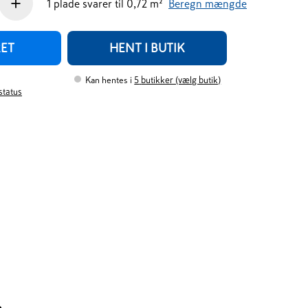
+
1
plade
svarer til
0,72
m²
Beregn mængde
RET
HENT I BUTIK
Kan hentes i
5
butikker (vælg butik)
rstatus