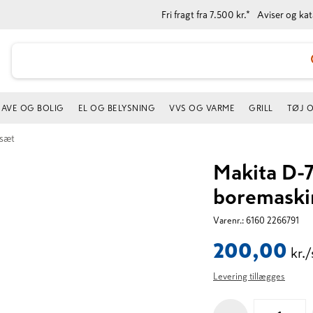
Fri fragt fra 7.500 kr.*
Aviser og ka
AVE OG BOLIG
EL OG BELYSNING
VVS OG VARME
GRILL
TØJ 
rsæt
Makita D-
boremaski
Varenr.:
6160 2266791
200,00
kr./
Levering tillægges