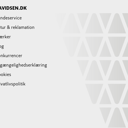
AVIDSEN.DK
ndeservice
tur & reklamation
ærker
og
nkurrencer
lgængelighedserklæring
okies
ivatlivspolitik