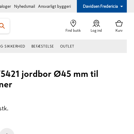
taloger
Nyhedsmail
Ansvarligt byggeri
Davidsen Fredericia
Find butik
Log ind
Kurv
OG SIKKERHED
BEFÆSTELSE
OUTLET
75421 jordbor Ø45 mm til
ner
stk.