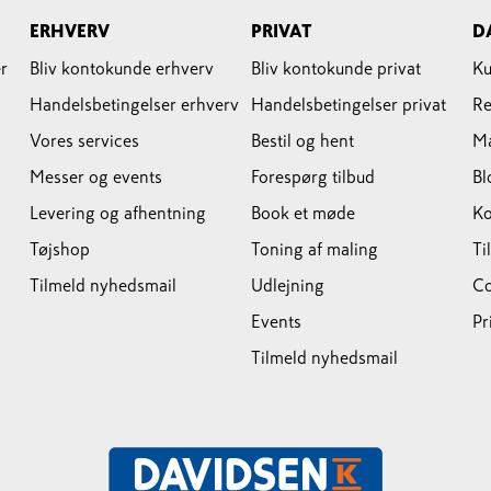
ERHVERV
PRIVAT
D
r
Bliv kontokunde erhverv
Bliv kontokunde privat
Ku
Handelsbetingelser erhverv
Handelsbetingelser privat
Re
Vores services
Bestil og hent
M
Messer og events
Forespørg tilbud
Bl
Levering og afhentning
Book et møde
Ko
Tøjshop
Toning af maling
Ti
Tilmeld nyhedsmail
Udlejning
Co
Events
Pr
Tilmeld nyhedsmail