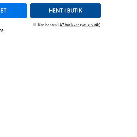
RET
HENT I BUTIK
Kan hentes i
47
butikker (vælg butik)
ag