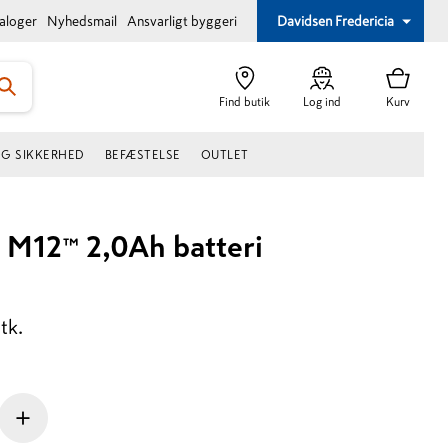
taloger
Nyhedsmail
Ansvarligt byggeri
Davidsen Fredericia
Find butik
Log ind
Kurv
OG SIKKERHED
BEFÆSTELSE
OUTLET
 M12™ 2,0Ah batteri
stk.
+