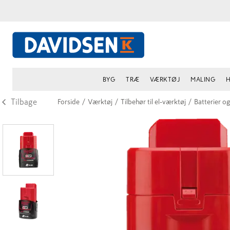
BYG
TRÆ
VÆRKTØJ
MALING
H
Tilbage
Forside
/
Værktøj
/
Tilbehør til el-værktøj
/
Batterier o