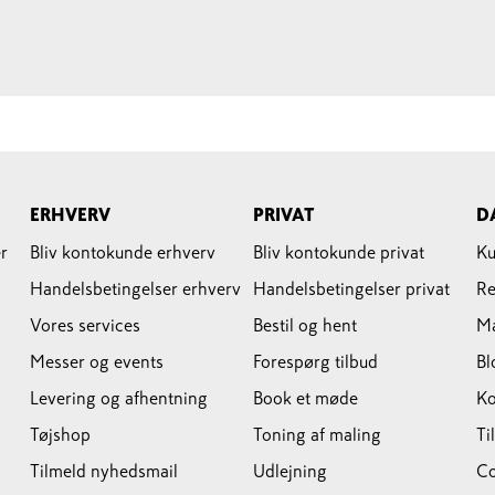
ERHVERV
PRIVAT
D
r
Bliv kontokunde erhverv
Bliv kontokunde privat
Ku
Handelsbetingelser erhverv
Handelsbetingelser privat
Re
Vores services
Bestil og hent
M
Messer og events
Forespørg tilbud
Bl
Levering og afhentning
Book et møde
Ko
Tøjshop
Toning af maling
Ti
Tilmeld nyhedsmail
Udlejning
Co