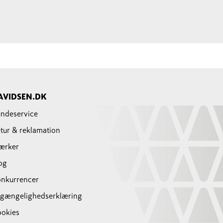
AVIDSEN.DK
ndeservice
tur & reklamation
ærker
og
nkurrencer
lgængelighedserklæring
okies