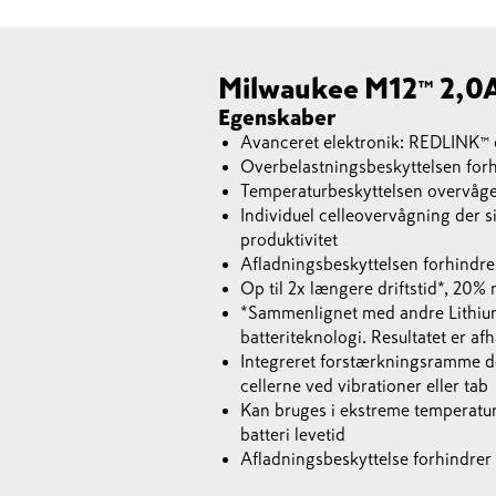
Milwaukee M12™ 2,0A
Egenskaber
Avanceret elektronik: REDLINK™ 
Overbelastningsbeskyttelsen forh
Temperaturbeskyttelsen overvåger 
Individuel celleovervågning der sik
produktivitet
Afladningsbeskyttelsen forhindrer
Op til 2x længere driftstid*, 20% 
*Sammenlignet med andre Lithium
batteriteknologi. Resultatet er 
Integreret forstærkningsramme der
cellerne ved vibrationer eller tab
Kan bruges i ekstreme temperatur
batteri levetid
Afladningsbeskyttelse forhindrer 