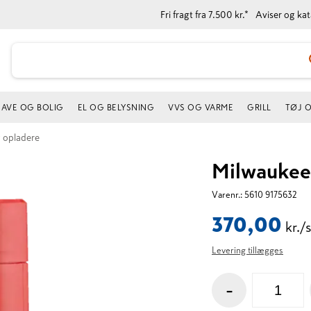
Fri fragt fra 7.500 kr.*
Aviser og ka
AVE OG BOLIG
EL OG BELYSNING
VVS OG VARME
GRILL
TØJ 
g opladere
Milwaukee
Varenr.:
5610 9175632
370,00
kr./
Levering tillægges
-