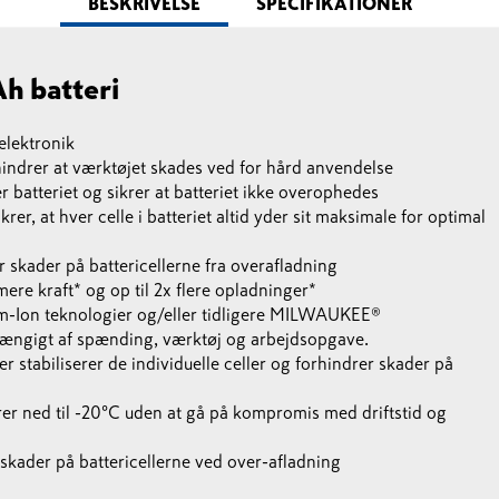
BESKRIVELSE
SPECIFIKATIONER
h batteri
elektronik
indrer at værktøjet skades ved for hård anvendelse
batteriet og sikrer at batteriet ikke overophedes
rer, at hver celle i batteriet altid yder sit maksimale for optimal
 skader på battericellerne fra overafladning
mere kraft* og op til 2x flere opladninger*
-Ion teknologier og/eller tidligere MILWAUKEE®
afhængigt af spænding, værktøj og arbejdsopgave.
 stabiliserer de individuelle celler og forhindrer skader på
er ned til -20°C uden at gå på kompromis med driftstid og
skader på battericellerne ved over-afladning