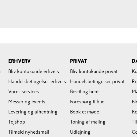
ERHVERV
PRIVAT
D
r
Bliv kontokunde erhverv
Bliv kontokunde privat
Ku
Handelsbetingelser erhverv
Handelsbetingelser privat
Re
Vores services
Bestil og hent
M
Messer og events
Forespørg tilbud
Bl
Levering og afhentning
Book et møde
Ko
Tøjshop
Toning af maling
Ti
Tilmeld nyhedsmail
Udlejning
Co