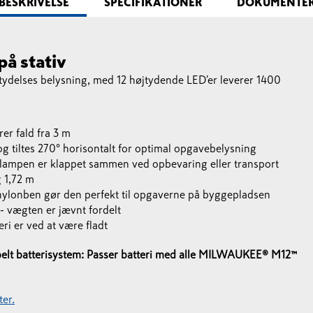
BESKRIVELSE
SPECIFIKATIONER
DOKUMENTE
å stativ
elses belysning, med 12 højtydende LED'er leverer 1400
er fald fra 3 m
og tiltes 270° horisontalt for optimal opgavebelysning
r lampen er klappet sammen ved opbevaring eller transport
 1,72 m
nylonben gør den perfekt til opgaverne på byggepladsen
- vægten er jævnt fordelt
eri er ved at være fladt
sibelt batterisystem: Passer batteri med alle MILWAUKEE® M12™
er.