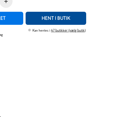
+
RET
HENT I BUTIK
Kan hentes i
47
butikker (vælg butik)
ag