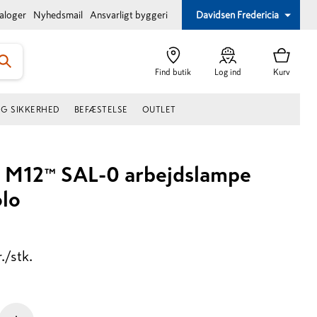
taloger
Nyhedsmail
Ansvarligt byggeri
Davidsen Fredericia
Find butik
Log ind
Kurv
OG SIKKERHED
BEFÆSTELSE
OUTLET
 M12™ SAL-0 arbejdslampe
olo
r./stk.