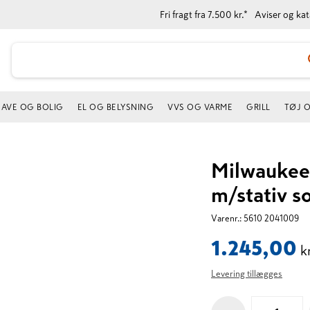
Fri fragt fra 7.500 kr.*
Aviser og ka
AVE OG BOLIG
EL OG BELYSNING
VVS OG VARME
GRILL
TØJ 
Milwaukee
m/stativ s
Varenr.:
5610 2041009
1.245,00
k
Levering tillægges