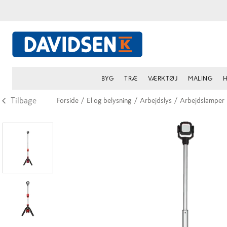
BYG
TRÆ
VÆRKTØJ
MALING
H
Tilbage
Forside
/
El og belysning
/
Arbejdslys
/
Arbejdslamper