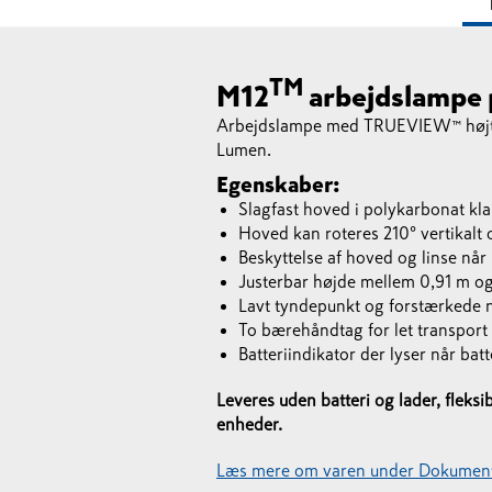
TM
M12
arbejdslampe p
Arbejdslampe med TRUEVIEW™ højtyd
Lumen.
Egenskaber:
Slagfast hoved i polykarbonat klar
Hoved kan roteres 210° vertikalt 
Beskyttelse af hoved og linse nå
Justerbar højde mellem 0,91 m og
Lavt tyndepunkt og forstærkede 
To bærehåndtag for let transport 
Batteriindikator der lyser når batt
Leveres uden batteri og lader, flek
enheder.
Læs mere om varen under Dokument