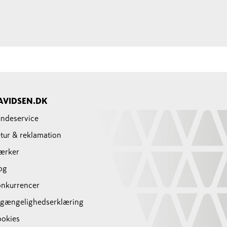
AVIDSEN.DK
ndeservice
tur & reklamation
ærker
og
nkurrencer
lgængelighedserklæring
okies