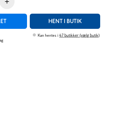
+
RET
HENT I BUTIK
Kan hentes i
47
butikker (vælg butik)
ag