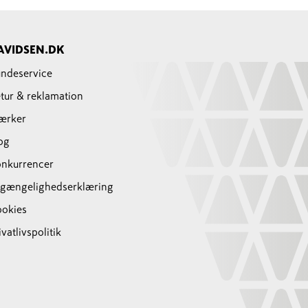
AVIDSEN.DK
ndeservice
tur & reklamation
ærker
og
nkurrencer
lgængelighedserklæring
okies
ivatlivspolitik