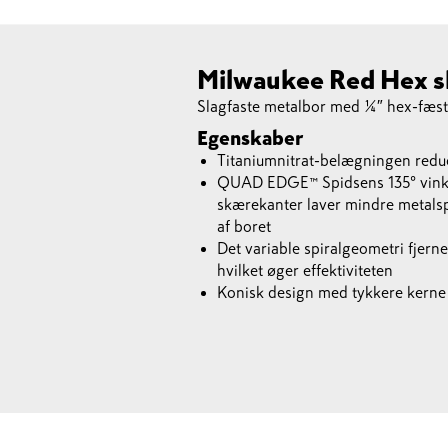
Milwaukee Red Hex 
Slagfaste metalbor med ¼″ hex-fæste
Egenskaber
Titaniumnitrat-belægningen reduc
QUAD EDGE™ Spidsens 135° vinkel
skærekanter laver mindre metals
af boret
Det variable spiralgeometri fjer
hvilket øger effektiviteten
Konisk design med tykkere kerne 