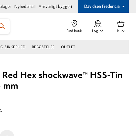
taloger
Nyhedsmail
Ansvarligt byggeri
Davidsen Fredericia
Find butik
Log ind
Kurv
OG SIKKERHED
BEFÆSTELSE
OUTLET
 Red Hex shockwave™ HSS-Tin
6 mm
k.