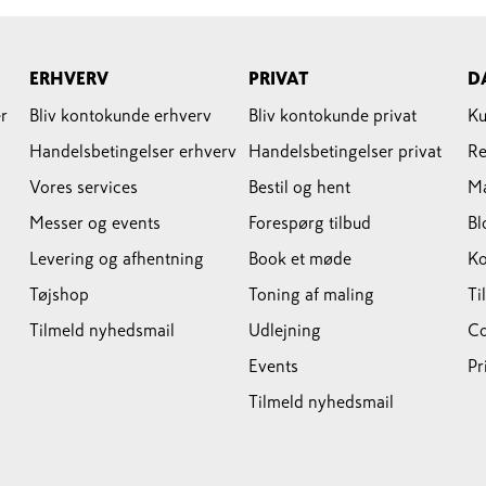
ERHVERV
PRIVAT
D
r
Bliv kontokunde erhverv
Bliv kontokunde privat
Ku
Handelsbetingelser erhverv
Handelsbetingelser privat
Re
Vores services
Bestil og hent
M
Messer og events
Forespørg tilbud
Bl
Levering og afhentning
Book et møde
Ko
Tøjshop
Toning af maling
Ti
Tilmeld nyhedsmail
Udlejning
Co
Events
Pr
Tilmeld nyhedsmail