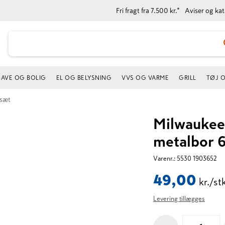
Fri fragt fra 7.500 kr.*
Aviser og ka
AVE OG BOLIG
EL OG BELYSNING
VVS OG VARME
GRILL
TØJ 
rsæt
Milwaukee
metalbor 
Varenr.:
5530 1903652
49,00
kr./st
Levering tillægges