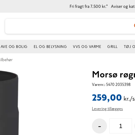
Fri fragt fra 7.500 kr.*
Aviser og ka
AVE OG BOLIG
EL OG BELYSNING
VVS OG VARME
GRILL
TØJ 
ilbehør
Morsø røgr
Varenr.:
5470 2035398
259,00
kr./s
Levering tillægges
-