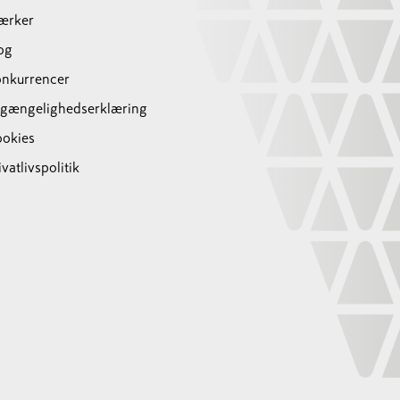
ærker
og
nkurrencer
lgængelighedserklæring
okies
ivatlivspolitik