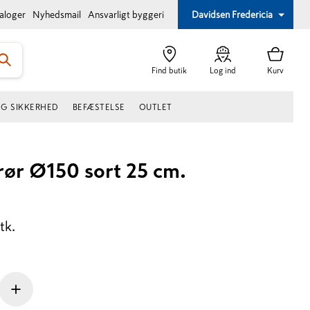
taloger
Nyhedsmail
Ansvarligt byggeri
Davidsen Fredericia
Find butik
Log ind
Kurv
OG SIKKERHED
BEFÆSTELSE
OUTLET
ør Ø150 sort 25 cm.
tk.
+