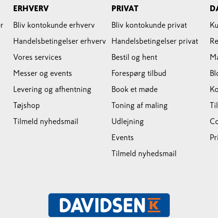
ERHVERV
PRIVAT
D
r
Bliv kontokunde erhverv
Bliv kontokunde privat
Ku
Handelsbetingelser erhverv
Handelsbetingelser privat
Re
Vores services
Bestil og hent
M
Messer og events
Forespørg tilbud
Bl
Levering og afhentning
Book et møde
Ko
Tøjshop
Toning af maling
Ti
Tilmeld nyhedsmail
Udlejning
Co
Events
Pr
Tilmeld nyhedsmail