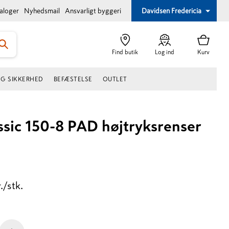
taloger
Nyhedsmail
Ansvarligt byggeri
Davidsen Fredericia
Find butik
Log ind
Kurv
OG SIKKERHED
BEFÆSTELSE
OUTLET
assic 150-8 PAD højtryksrenser
./stk.