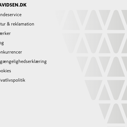
AVIDSEN.DK
ndeservice
tur & reklamation
ærker
og
nkurrencer
lgængelighedserklæring
okies
ivatlivspolitik