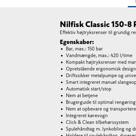
Nilfisk Classic 150-8
Effektiv højtryksrenser til grundig r
Egenskaber:
Bar, max.: 150 bar
Vandmængde, max.: 420 l/time
Kompakt højtryksrenser med man
Opretstående ergonomisk design
Driftssikker metalpumpe og univ
Smart integreret manuel slangeo
Automatisk start/stop
Nem at betjene
Brugerguide til optimal rengøring
Nem at opbevare og transportere
Integreret kørevogn
Click & Clean tilbehørssystem
Spulehåndtag m. lynkobling og dr
Holdere til spulehåndtag, dyserør