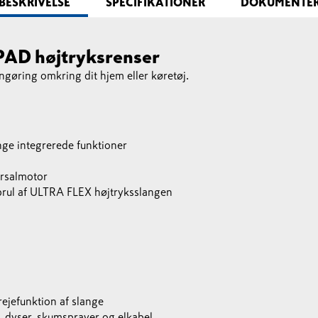
BESKRIVELSE
SPECIFIKATIONER
DOKUMENTE
 PAD højtryksrenser
engøring omkring dit hjem eller køretøj.
ge integrerede funktioner
ersalmotor
prul af ULTRA FLEX højtryksslangen
ejefunktion af slange
, dyser, skumsprayer og elkabel