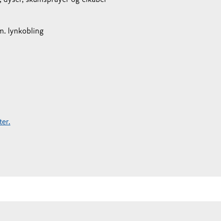
. lynkobling
er.