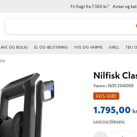
Fri fragt fra 7.500 kr.*
Aviser og ka
AVE OG BOLIG
EL OG BELYSNING
VVS OG VARME
GRILL
TØJ 
ere
Nilfisk Cl
Varenr.:
5630 2540009
AVIS-VARE
1.795,00
kr
Levering tillægges