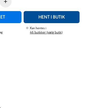
+
RET
HENT I BUTIK
Kan hentes i
ag
46
butikker (vælg butik)