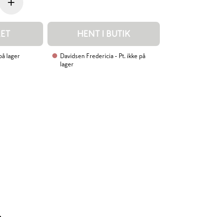
+
RET
HENT I BUTIK
 på lager
Davidsen Fredericia
- Pt. ikke på
lager