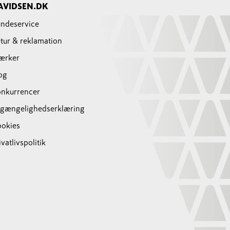
AVIDSEN.DK
ndeservice
tur & reklamation
ærker
og
nkurrencer
lgængelighedserklæring
okies
ivatlivspolitik