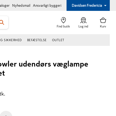
taloger
Nyhedsmail
Ansvarligt byggeri
Davidsen Fredericia
Find butik
Log ind
Kurv
OG SIKKERHED
BEFÆSTELSE
OUTLET
owler udendørs væglampe
et
tk.