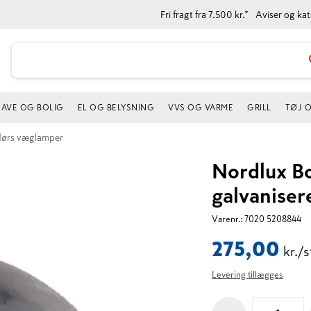
Fri fragt fra 7.500 kr.*
Aviser og ka
AVE OG BOLIG
EL OG BELYSNING
VVS OG VARME
GRILL
TØJ 
ørs væglamper
Nordlux B
galvaniser
Varenr.:
7020 5208844
275,00
kr./s
Levering tillægges