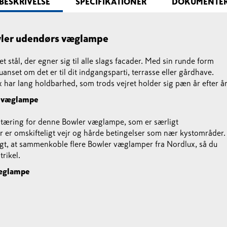
BESKRIVELSE
SPECIFIKATIONER
DOKUMENTE
owler udendørs væglampe
 stål, der egner sig til alle slags facader. Med sin runde form
anset om det er til dit indgangsparti, terrasse eller gårdhave.
ar lang holdbarhed, som trods vejret holder sig pæn år efter å
r væglampe
tæring for denne Bowler væglampe, som er særligt
 er omskifteligt vejr og hårde betingelser som nær kystområder.
igt, at sammenkoble flere Bowler væglamper fra Nordlux, så du
rikel.
væglampe