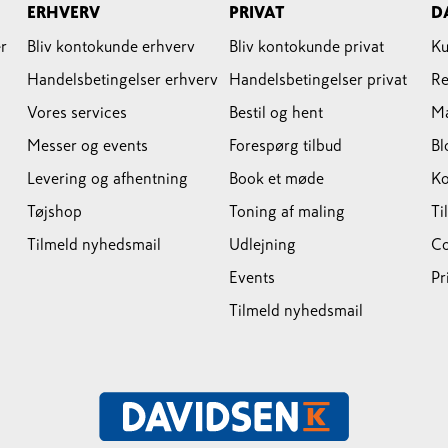
ERHVERV
PRIVAT
D
r
Bliv kontokunde erhverv
Bliv kontokunde privat
Ku
Handelsbetingelser erhverv
Handelsbetingelser privat
Re
Vores services
Bestil og hent
M
Messer og events
Forespørg tilbud
Bl
Levering og afhentning
Book et møde
Ko
Tøjshop
Toning af maling
Ti
Tilmeld nyhedsmail
Udlejning
Co
Events
Pr
Tilmeld nyhedsmail