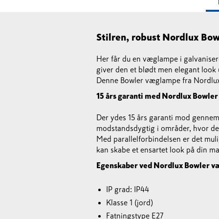
Stilren, robust Nordlux B
Her får du en væglampe i galvaniseret
giver den et blødt men elegant look u
Denne Bowler væglampe fra Nordlux h
15 års garanti med Nordlux Bowle
Der ydes 15 års garanti mod gennem
modstandsdygtig i områder, hvor der
Med parallelforbindelsen er det mul
kan skabe et ensartet look på din mat
Egenskaber ved Nordlux Bowler 
IP grad: IP44
Klasse 1 (jord)
Fatningstype E27