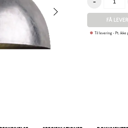
-
FÅ LEVE
Til levering
- Pt. ikke