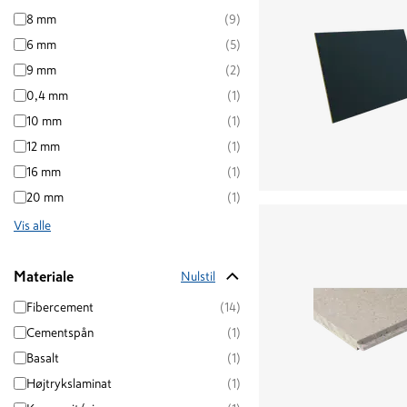
8 mm
(9)
6 mm
(5)
9 mm
(2)
0,4 mm
(1)
10 mm
(1)
12 mm
(1)
16 mm
(1)
20 mm
(1)
Vis alle
Materiale
Nulstil
Fibercement
(14)
Cementspån
(1)
Basalt
(1)
Højtrykslaminat
(1)