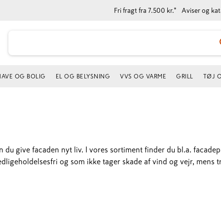
Fri fragt fra 7.500 kr.*
Aviser og ka
HAVE OG BOLIG
EL OG BELYSNING
VVS OG VARME
GRILL
TØJ 
u give facaden nyt liv. I vores sortiment finder du bl.a. facadep
dligeholdelsesfri og som ikke tager skade af vind og vejr, mens tr