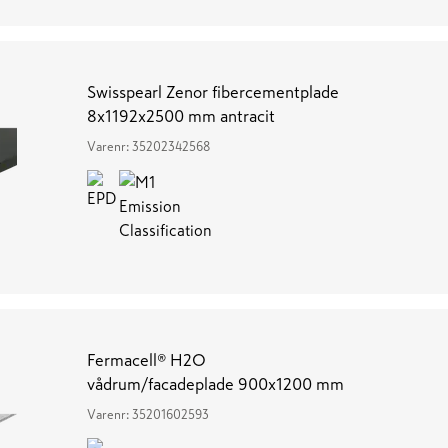
Swisspearl Zenor fibercementplade
8x1192x2500 mm antracit
Varenr:
35202342568
Fermacell® H2O
vådrum/facadeplade 900x1200 mm
Varenr:
35201602593