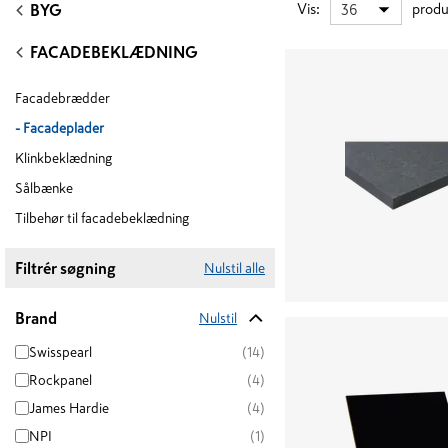
Vis
:
produ
36
BYG
FACADEBEKLÆDNING
Facadebrædder
-
Facadeplader
Klinkbeklædning
Sålbænke
Tilbehør til facadebeklædning
Filtrér søgning
Nulstil alle
Brand
Nulstil
Swisspearl
(14)
Rockpanel
(4)
James Hardie
(4)
NPI
(1)