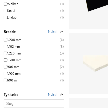
Walltec
(1)
Knauf
(1)
Lindab
(1)
Bredde
Nulstil
1.200 mm
(4)
1.192 mm
(8)
1.220 mm
(3)
1.300 mm
(1)
900 mm
(2)
1.100 mm
(1)
600 mm
(1)
Tykkelse
Nulstil