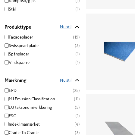
Komposit/gips
(1)
Stål
(1)
Produkttype
Nulstil
Facadeplader
(19)
Swisspearl plade
(3)
Spånplader
(1)
Vindspærre
(1)
Mærkning
Nulstil
EPD
(25)
M1 Emission Classification
(11)
EU taksonomi-erklæring
(5)
FSC
(1)
Indeklimamærket
(4)
Cradle To Cradle
(3)