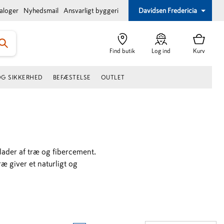
taloger
Nyhedsmail
Ansvarligt byggeri
Davidsen Fredericia
Find butik
Log ind
Kurv
OG SIKKERHED
BEFÆSTELSE
OUTLET
lader af træ og fibercement.
æ giver et naturligt og