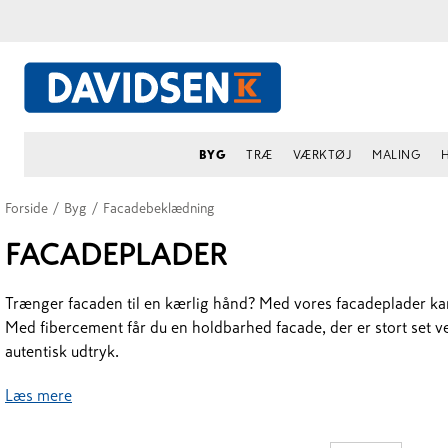
BYG
TRÆ
VÆRKTØJ
MALING
Forside
/
Byg
/
Facadebeklædning
FACADEPLADER
Trænger facaden til en kærlig hånd? Med vores facadeplader kan d
Med fibercement får du en holdbarhed facade, der er stort set ve
autentisk udtryk.
Læs mere