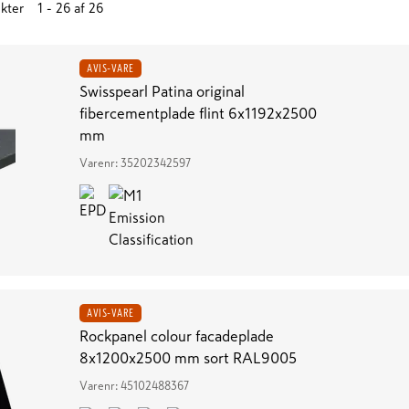
kter
1 - 26
af
26
AVIS-VARE
Swisspearl Patina original
fibercementplade flint 6x1192x2500
mm
Varenr:
35202342597
AVIS-VARE
Rockpanel colour facadeplade
8x1200x2500 mm sort RAL9005
Varenr:
45102488367