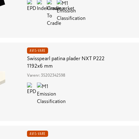
AVIS-VARE
Swisspearl patina plader NXT P222
1192x6 mm
Varenr:
35202342598
AVIS-VARE