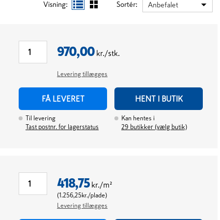
Visning:
Sortér:
Anbefalet
970,00
kr./stk.
Levering tillægges
FÅ LEVERET
HENT I BUTIK
Til levering
Kan hentes i
Tast postnr. for lagerstatus
29
butikker (vælg butik)
418,75
kr./m²
(
1.256,25
kr./plade
)
Levering tillægges