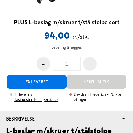
PLUS L-beslag m/skruer t/stålstolpe sort
94,00
kr./stk.
Levering tillægges
-
+
FÅ LEVERET
HENT I BUTIK
Til levering
Davidsen Fredericia
- Pt. ikke
på lager
Tast postnr. for lagerstatus
BESKRIVELSE
L-beslag m/skruer t/stålstolpe