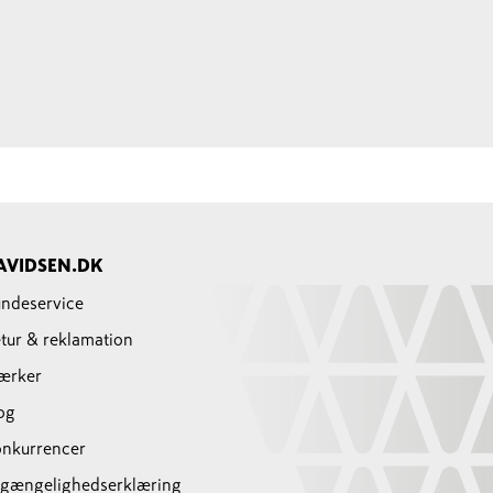
AVIDSEN.DK
ndeservice
tur & reklamation
ærker
og
nkurrencer
lgængelighedserklæring