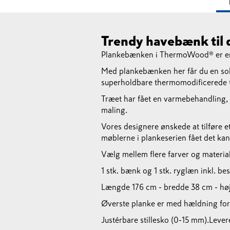
Trendy havebænk til 
Plankebænken i ThermoWood® er en 
Med plankebænken her får du en soli
superholdbare thermomodificerede 
Træet har fået en varmebehandling, s
maling.
Vores designere ønskede at tilføre e
møblerne i plankeserien fået det kan
Vælg mellem flere farver og material
1 stk. bænk og 1 stk. ryglæn inkl. be
Længde 176 cm - bredde 38 cm - hø
Øverste planke er med hældning for
Justérbare stillesko (0-15 mm).
Lever