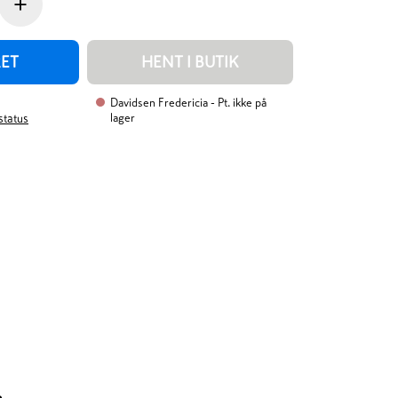
+
RET
HENT I BUTIK
Davidsen Fredericia
- Pt. ikke på
lager
rstatus