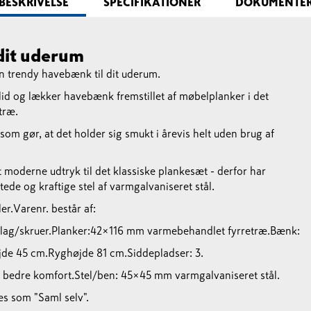
BESKRIVELSE
SPECIFIKATIONER
DOKUMENTE
dit uderum
trendy havebænk til dit uderum.
d og lækker havebænk fremstillet af møbelplanker i det
træ.
om gør, at det holder sig smukt i årevis helt uden brug af
t moderne udtryk til det klassiske plankesæt - derfor har
tede og kraftige stel af varmgalvaniseret stål.
er.
Varenr. består af:
slag/skruer.
Planker:
42×116 mm varmebehandlet fyrretræ.
Bænk:
jde 45 cm.
Ryghøjde 81 cm.
Siddepladser: 3.
 bedre komfort.
Stel/ben:
45×45 mm varmgalvaniseret stål.
es som "Saml selv".