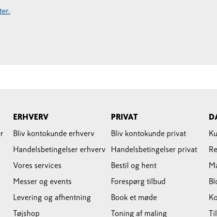
er.
ERHVERV
PRIVAT
D
r
Bliv kontokunde erhverv
Bliv kontokunde privat
Ku
Handelsbetingelser erhverv
Handelsbetingelser privat
Re
Vores services
Bestil og hent
M
Messer og events
Forespørg tilbud
Bl
Levering og afhentning
Book et møde
Ko
Tøjshop
Toning af maling
Ti