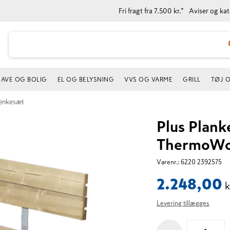
Fri fragt fra 7.500 kr.*
Aviser og ka
AVE OG BOLIG
EL OG BELYSNING
VVS OG VARME
GRILL
TØJ 
ænkesæt
Plus Plan
ThermoW
Varenr.:
6220 2392575
2.248,00
k
Levering tillægges