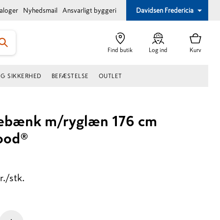
taloger
Nyhedsmail
Ansvarligt byggeri
Davidsen Fredericia
Find butik
Log ind
Kurv
OG SIKKERHED
BEFÆSTELSE
OUTLET
kebænk m/ryglæn 176 cm
ood®
r./stk.