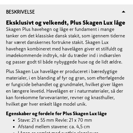
BESKRIVELSE
Eksklusivt og velkendt, Plus Skagen Lux låge
Skagen Plus havehegn og låge er fundament i mange
tanker om det klassiske dansk stakit, som igennem tiderne
har været danskernes fortrukne stakit. Skagen Lux
havehegn kombineret med havelågen giver et stilfuldt og
imødekommende indtryk, når du træder ind i indkørslen
og passer godt til både nybyggede huse og de lidt ældre.
Plus Skagen Lux havelåge er produceret i bæredygtige
materialer, i en blanding af fyr og gran, som efterfølgende
er fungicide behandlet og grundmalet, hvilket giver lågen
en længere levetid. Havelågen er i naturmaterialer, så der
kan forekomme farvevarianter, revner og knasthuller,
hvilket gør hver enkelt låge model unik.
Egenskaber og fordele for Plus Skagen Lux låge
Stave: 21 x 55 mm Revle: 21 x 70 mm
Afstand mellem stavene: ca. 4,5 cm