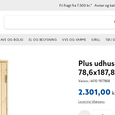
Fri fragt fra 7.500 kr.*
Aviser og ka
AVE OG BOLIG
EL OG BELYSNING
VVS OG VARME
GRILL
TØJ 
Plus udhus
78,6x187,
Varenr.:
4010 1977868
2.301,00
k
Levering tillægges