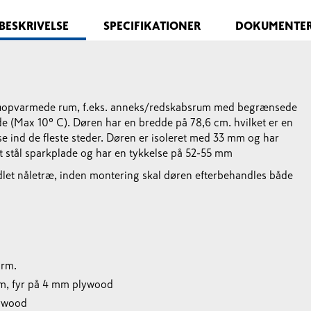
BESKRIVELSE
SPECIFIKATIONER
DOKUMENTE
 uopvarmede rum, f.eks. anneks/redskabsrum med begrænsede
e (Max 10º C). Døren har en bredde på 78,6 cm. hvilket er en
se ind de fleste steder. Døren er isoleret med 33 mm og har
t stål sparkplade og har en tykkelse på 52-55 mm
let nåletræ, inden montering skal døren efterbehandles både
arm.
m, fyr på 4 mm plywood
lywood