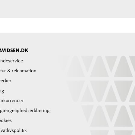
AVIDSEN.DK
ndeservice
tur & reklamation
ærker
og
nkurrencer
lgængelighedserklæring
okies
ivatlivspolitik