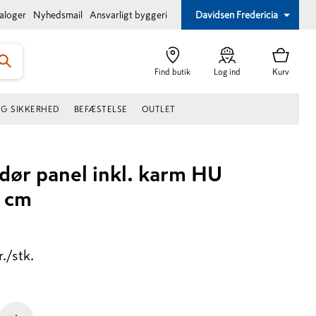
taloger
Nyhedsmail
Ansvarligt byggeri
Davidsen Fredericia
Find butik
Log ind
Kurv
OG SIKKERHED
BEFÆSTELSE
OUTLET
dør panel inkl. karm HU
8 cm
r./stk.