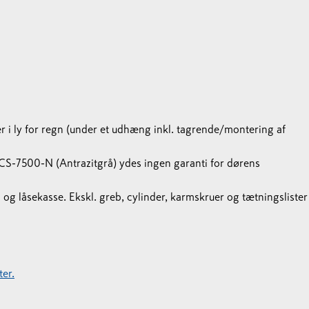
r i ly for regn (under et udhæng inkl. tagrende/montering af
S-7500-N (Antrazitgrå) ydes ingen garanti for dørens
 og låsekasse. Ekskl. greb, cylinder, karmskruer og tætningslister
er.