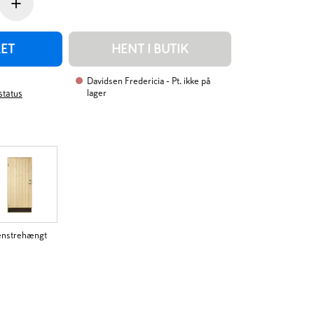
+
RET
HENT I BUTIK
Davidsen Fredericia
- Pt. ikke på
lager
rstatus
enstrehængt