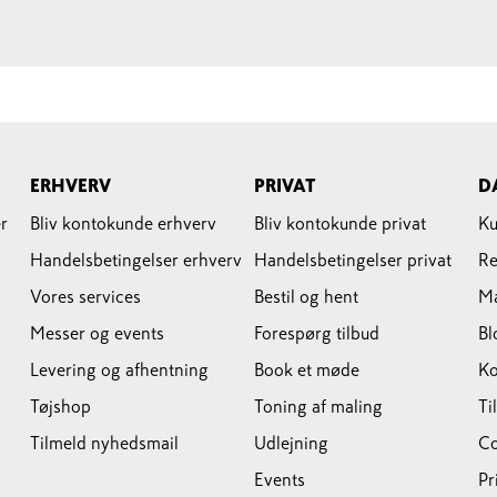
ERHVERV
PRIVAT
D
r
Bliv kontokunde erhverv
Bliv kontokunde privat
Ku
Handelsbetingelser erhverv
Handelsbetingelser privat
Re
Vores services
Bestil og hent
M
Messer og events
Forespørg tilbud
Bl
Levering og afhentning
Book et møde
Ko
Tøjshop
Toning af maling
Ti
Tilmeld nyhedsmail
Udlejning
Co
Events
Pr