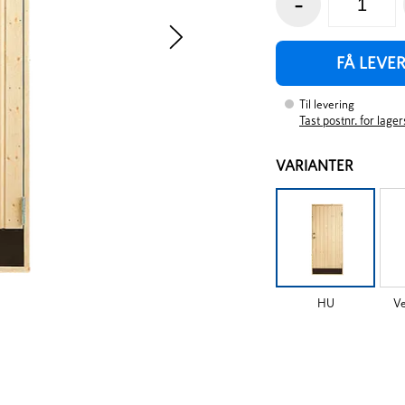
-
FÅ LEVE
Til levering
Tast postnr. for lage
VARIANTER
HU
V