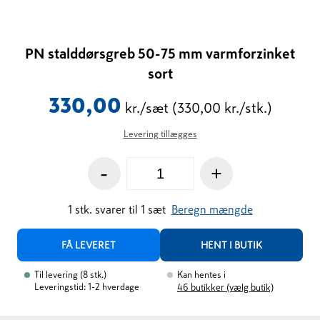
PN stalddørsgreb 50-75 mm varmforzinket
sort
330,00
kr./sæt
(330,00 kr./stk.)
Levering tillægges
-
+
1
stk.
svarer til
1
sæt
Beregn mængde
FÅ LEVERET
HENT I BUTIK
Til levering
(
8
stk.
)
Kan hentes i
Leveringstid: 1-2 hverdage
46
butikker (vælg butik)