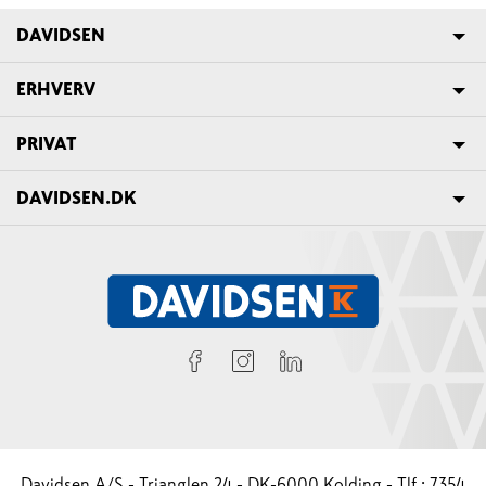
DAVIDSEN
ERHVERV
PRIVAT
DAVIDSEN.DK
Davidsen A/S - Trianglen 24 - DK-6000 Kolding - Tlf.: 7354