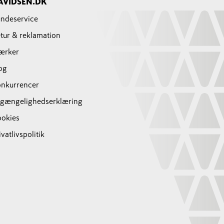
AVIDSEN.DK
ndeservice
tur & reklamation
ærker
og
nkurrencer
lgængelighedserklæring
okies
ivatlivspolitik