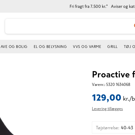
Fri fragt fra 7.500 kr.*
Aviser og ka
AVE OG BOLIG
EL OG BELYSNING
VVS OG VARME
GRILL
TØJ 
Proactive 
Varenr.:
5320 1634068
129,00
kr./
Levering tillægges
Tøjstørrelse
:
40-43