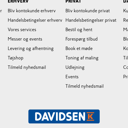
ERHVERV
PRIVAT
D
r
Bliv kontokunde erhverv
Bliv kontokunde privat
Ku
Handelsbetingelser erhverv
Handelsbetingelser privat
Re
Vores services
Bestil og hent
M
Messer og events
Forespørg tilbud
Bl
Levering og afhentning
Book et møde
Ko
Tøjshop
Toning af maling
Ti
Tilmeld nyhedsmail
Udlejning
Co
Events
Pr
Tilmeld nyhedsmail