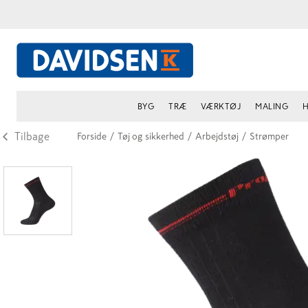
BYG
TRÆ
VÆRKTØJ
MALING
H
Tilbage
Forside
/
Tøj og sikkerhed
/
Arbejdstøj
/
Strømper