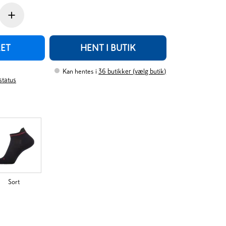
+
RET
HENT I BUTIK
Kan hentes i
36
butikker (vælg butik)
rstatus
Sort