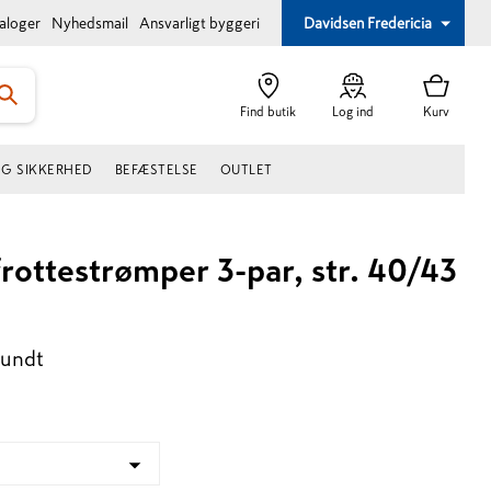
taloger
Nyhedsmail
Ansvarligt byggeri
Davidsen Fredericia
Find butik
Log ind
Kurv
OG SIKKERHED
BEFÆSTELSE
OUTLET
frottestrømper 3-par, str. 40/43
bundt