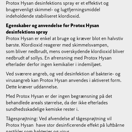
Protox Hysan desinfektions spray er et effektivt og
brugervenligt skimmel- og lugtfjerningsmiddel
indeholdende stabiliseret klordioxid.
Egenskaber og anvendelse for Protox Hysan
desinfektions spray
Protox Hysan er enkel at bruge og kræver blot en halvstiv
børste. Klordioxid reagerer med skimmelsvampen,
som bliver nedbrudt, mens overskydende klordioxid bliver
nedbrudt af sollys. En afrensning med Protox Hysan
efterlader derfor ingen kemikalier i indemiljøet.
Ved sværere angreb, og ved desinfektion af bakterie- og
virusangreb kan Protox Hysan anvendes i aktiveret form.
Dette kræver uddannelse.
Med Protox Hysan er der ingen begrænsning på det
behandlede areals størrelse, da der ikke efterlades
sundhedsskadelige kemiske rester i.
Tågesprøjtning: Ved afvendelse af tågesprøjtning vil
Protox Hysan have stor desinficerende effekt på luftbårne
partikler som bakterier og virus.