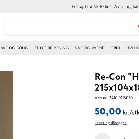
Fri fragt fra 7.500 kr.*
Aviser og ka
AVE OG BOLIG
EL OG BELYSNING
VVS OG VARME
GRILL
TØJ 
Re-Con "Ha
215x104x1
Varenr.:
3410 9113070
50,00
kr./st
Levering tillægges