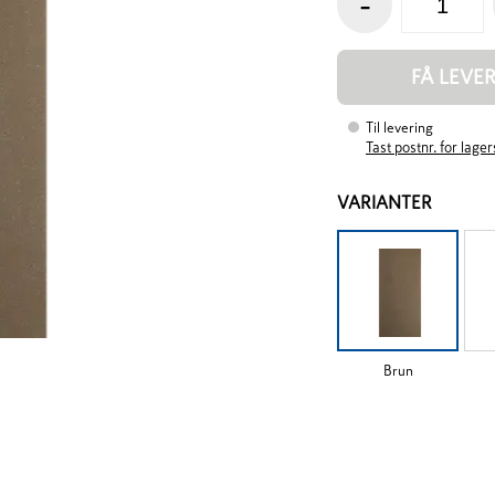
-
FÅ LEVE
Til levering
Tast postnr. for lage
VARIANTER
Brun