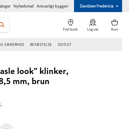
taloger
Nyhedsmail
Ansvarligt byggeri
Davidsen Fredericia
Find butik
Log ind
Kurv
OG SIKKERHED
BEFÆSTELSE
OUTLET
sle look" klinker,
8,5 mm, brun
k.