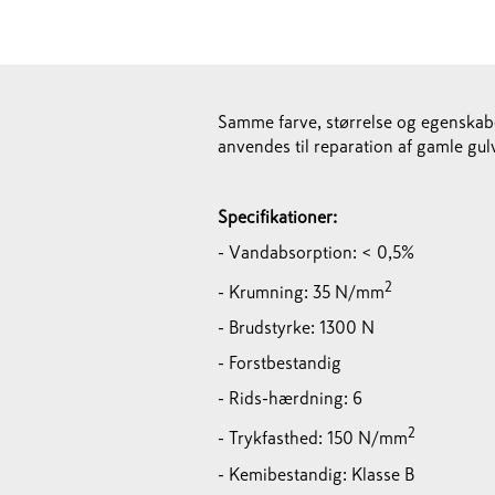
Samme farve, størrelse og egenskabe
anvendes til reparation af gamle gul
Specifikationer:
- Vandabsorption: < 0,5%
2
- Krumning: 35 N/mm
- Brudstyrke: 1300 N
- Forstbestandig
- Rids-hærdning: 6
2
- Trykfasthed: 150 N/mm
- Kemibestandig: Klasse B