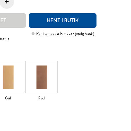
+
RET
HENT I BUTIK
Kan hentes i
4
butikker (vælg butik)
rstatus
Gul
Rød