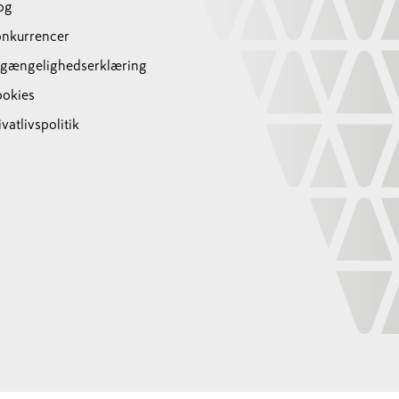
og
nkurrencer
lgængelighedserklæring
okies
ivatlivspolitik