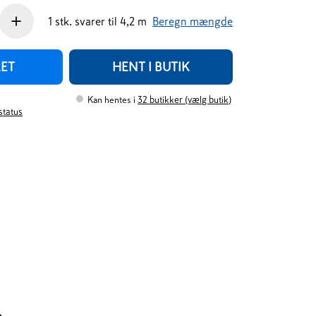
+
1
stk.
svarer til
4,2
m
Beregn mængde
RET
HENT I BUTIK
Kan hentes i
32
butikker (vælg butik)
rstatus