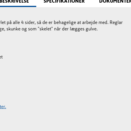
BESKRIVELSE
SPECIFIKATIONER
DOKUMENTE
et på alle 4 sider, så de er behagelige at arbejde med. Reglar
ge, skunke og som "skelet" når der lægges gulve.
et
er.