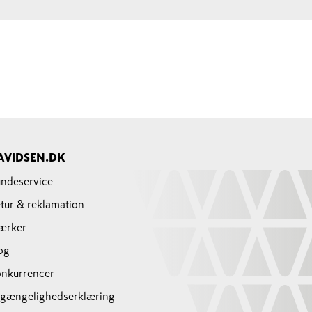
AVIDSEN.DK
ndeservice
tur & reklamation
ærker
og
nkurrencer
lgængelighedserklæring