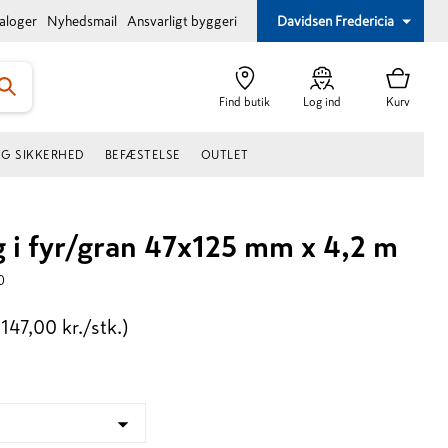
taloger
Nyhedsmail
Ansvarligt byggeri
Davidsen Fredericia
Find butik
Log ind
Kurv
OG SIKKERHED
BEFÆSTELSE
OUTLET
 i fyr/gran 47x125 mm x 4,2 m
0
(147,00 kr./stk.)