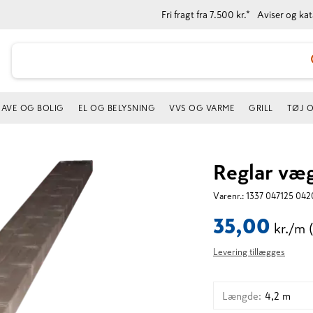
Fri fragt fra 7.500 kr.*
Aviser og ka
AVE OG BOLIG
EL OG BELYSNING
VVS OG VARME
GRILL
TØJ 
Reglar væg
Varenr.:
1337 047125 042
35,00
kr./m
Levering tillægges
Længde
:
4,2 m