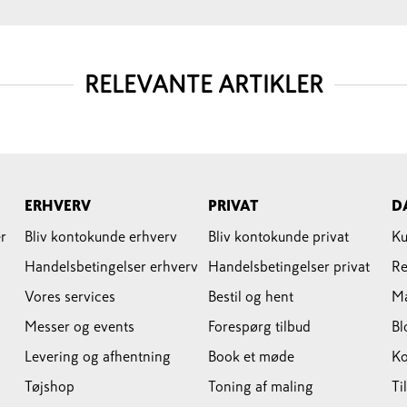
RELEVANTE ARTIKLER
ERHVERV
PRIVAT
D
r
Bliv kontokunde erhverv
Bliv kontokunde privat
Ku
Handelsbetingelser erhverv
Handelsbetingelser privat
Re
Vores services
Bestil og hent
M
Messer og events
Forespørg tilbud
Bl
Levering og afhentning
Book et møde
Ko
Tøjshop
Toning af maling
Ti