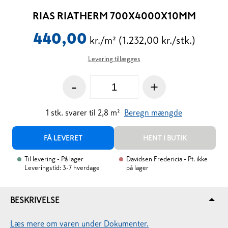
RIAS RIATHERM 700X4000X10MM
440,00
kr./m²
(1.232,00 kr./stk.)
Levering tillægges
-
+
1
stk.
svarer til
2,8
m²
Beregn mængde
FÅ LEVERET
HENT I BUTIK
Til levering
- På lager
Davidsen Fredericia
- Pt. ikke
Leveringstid: 3-7 hverdage
på lager
BESKRIVELSE
Læs mere om varen under Dokumenter.