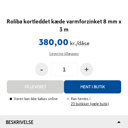
Roliba kortleddet kæde varmforzinket 8 mm x
3 m
380,00
kr./dåse
Levering tillægges
-
+
FÅ LEVERET
HENT I BUTIK
Varen kan ikke købes online
Kan hentes i
23
butikker (vælg butik)
BESKRIVELSE